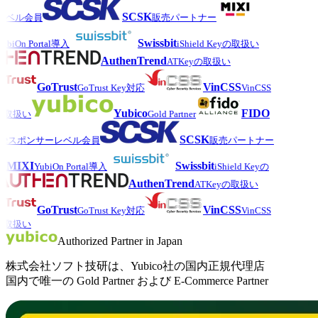
SCSK
ベル会員
販売パートナー
Swissbit
biOn Portal導入
iShield Keyの取扱い
AuthenTrend
ATKeyの取扱い
GoTrust
VinCSS
GoTrust Key対応
VinCSS
Yubico
FIDO
の取扱い
Gold Partner
SCSK
スポンサーレベル会員
販売パートナー
MIXI
Swissbit
YubiOn Portal導入
iShield Keyの
AuthenTrend
ATKeyの取扱い
GoTrust
VinCSS
GoTrust Key対応
VinCSS
の取扱い
Authorized Partner in Japan
株式会社ソフト技研は、Yubico社の国内正規代理店
国内で唯一の Gold Partner および E-Commerce Partner