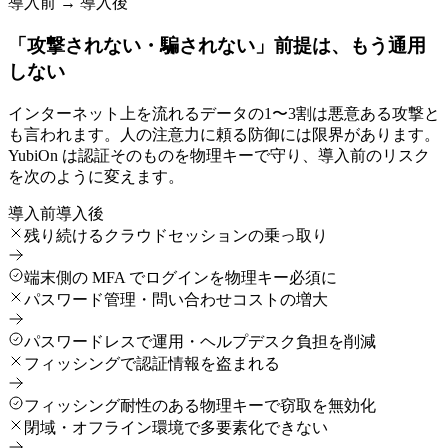
導入前 → 導入後
「攻撃されない・騙されない」前提は、もう通用
しない
インターネット上を流れるデータの1〜3割は悪意ある攻撃と
も言われます。人の注意力に頼る防御には限界があります。
YubiOn は認証そのものを物理キーで守り、導入前のリスク
を次のように変えます。
導入前
導入後
残り続けるクラウドセッションの乗っ取り
端末側の MFA でログインを物理キー必須に
パスワード管理・問い合わせコストの増大
パスワードレスで運用・ヘルプデスク負担を削減
フィッシングで認証情報を盗まれる
フィッシング耐性のある物理キーで窃取を無効化
閉域・オフライン環境で多要素化できない