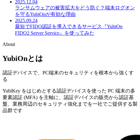
2025.12.04
ランサムウェアの被害拡大をどう防ぐ？端末ログオン
を守るYubiOnが有効な理由
2025.09.24
最短でFIDO認証を導入できるサービス『YubiOn
FIDO2 Server Service』を使ってみた
About
YubiOn
とは
認証デバイスで、PC端末のセキュリティを根本から強くす
る
YubiKey をはじめとする認証デバイスを使った PC 端末の多
要素認証 (MFA) を主軸に、認証デバイスの販売から認証基
盤、業務周辺のセキュリティ強化までを一社でご提供する製
品群です