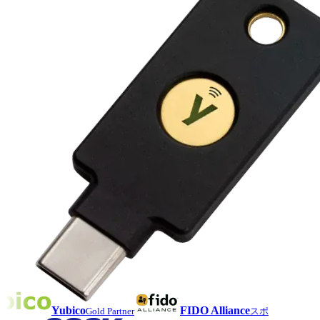
Yubico
FIDO Alliance
Gold Partner
スポ