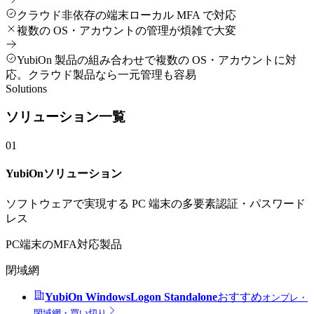
クラウド非依存の端末ローカル MFA で対応
複数の OS・アカウントの管理が煩雑で大変
YubiOn 製品の組み合わせで複数の OS・アカウントに対
応。クラウド製品なら一元管理も容易
Solutions
ソリューション一覧
01
YubiOnソリューション
ソフトウェアで実現する PC 端末の多要素認証・パスワード
レス
PC端末のMFA対応製品
閉域網
YubiOn WindowsLogon Standalone
おすすめ
オンプレ・
閉域網・買い切り