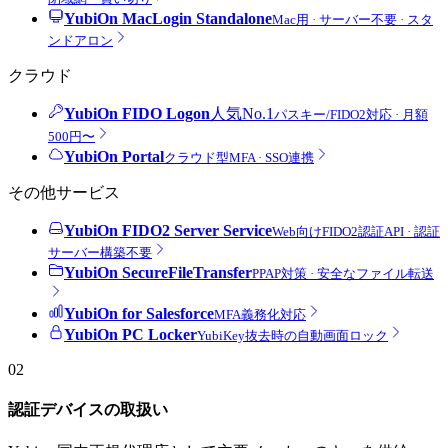
YubiOn MacLogin Standalone
Mac用 · サーバー不要 · スタ
ンドアロン
クラウド
YubiOn FIDO Logon
人気No.1
パスキー/FIDO2対応 · 月額
500円〜
YubiOn Portal
クラウド型MFA · SSO連携
その他サービス
YubiOn FIDO2 Server Service
Web向けFIDO2認証API · 認証
サーバー構築不要
YubiOn SecureFileTransfer
PPAP対策 · 安全なファイル転送
YubiOn for Salesforce
MFA義務化対応
YubiOn PC Locker
YubiKey抜去時の自動画面ロック
02
認証デバイスの取扱い