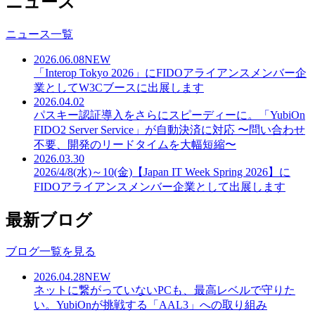
ニュース
ニュース一覧
2026.06.08
NEW
「Interop Tokyo 2026」にFIDOアライアンスメンバー企
業としてW3Cブースに出展します
2026.04.02
パスキー認証導入をさらにスピーディーに。「YubiOn
FIDO2 Server Service」が自動決済に対応 〜問い合わせ
不要、開発のリードタイムを大幅短縮〜
2026.03.30
2026/4/8(水)～10(金)【Japan IT Week Spring 2026】に
FIDOアライアンスメンバー企業として出展します
最新ブログ
ブログ一覧を見る
2026.04.28
NEW
ネットに繋がっていないPCも、最高レベルで守りた
い。YubiOnが挑戦する「AAL3」への取り組み