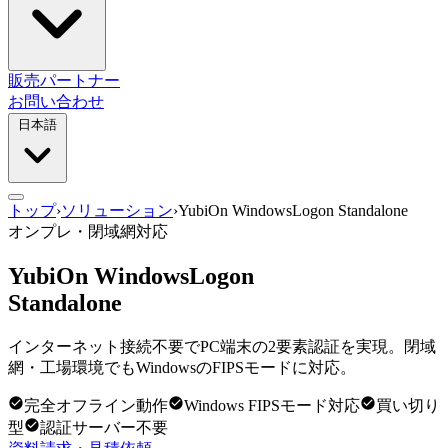
販売パートナー
お問い合わせ
日本語
トップ
›
ソリューション
›
YubiOn WindowsLogon Standalone
オンプレ・閉域網対応
YubiOn WindowsLogon
Standalone
インターネット接続不要でPC端末の2要素認証を実現。閉域
網・工場環境でもWindowsのFIPSモードに対応。
完全オフライン動作
Windows FIPSモード対応
買い切り
型
認証サーバー不要