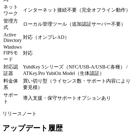
ネット
インターネット接続不要（完全オフライン動作）
ワーク
管理方
ローカル管理ツール（追加認証サーバー不要）
式
Active
対応（オンプレAD）
Directory
Windows
FIPSモ
対応
ード
対応認
YubiKey 5シリーズ（NFC/USB-A/USB-C各種） /
証器
ATKey.Pro YubiOn Model（生体認証）
料金体
買い切り型（ライセンス数・サポート内容により
系
要見積）
サポー
導入支援・保守サポートオプションあり
ト
リリースノート
アップデート履歴