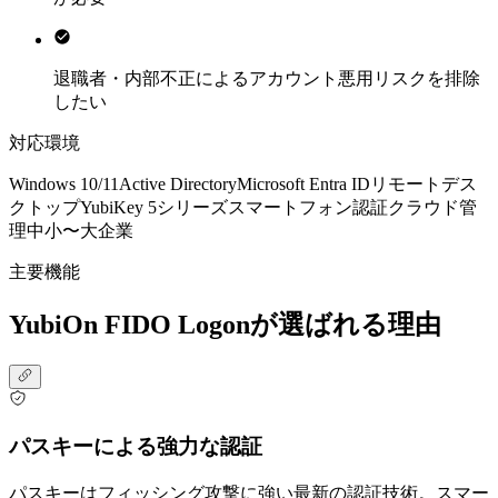
退職者・内部不正によるアカウント悪用リスクを排除
したい
対応環境
Windows 10/11
Active Directory
Microsoft Entra ID
リモートデス
クトップ
YubiKey 5シリーズ
スマートフォン認証
クラウド管
理
中小〜大企業
主要機能
YubiOn FIDO Logonが選ばれる理由
パスキーによる強力な認証
パスキーはフィッシング攻撃に強い最新の認証技術。スマー