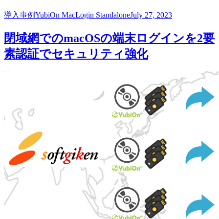
導入事例
YubiOn MacLogin Standalone
July 27, 2023
閉域網でのmacOSの端末ログインを2要
素認証でセキュリティ強化