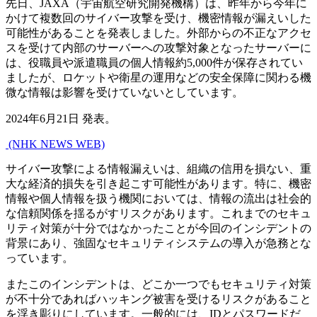
先日、JAXA（宇宙航空研究開発機構）は、昨年から今年に
かけて複数回のサイバー攻撃を受け、機密情報が漏えいした
可能性があることを発表しました。外部からの不正なアクセ
スを受けて内部のサーバーへの攻撃対象となったサーバーに
は、役職員や派遣職員の個人情報約5,000件が保存されてい
ましたが、ロケットや衛星の運用などの安全保障に関わる機
微な情報は影響を受けていないとしています。
2024年6月21日 発表。
​ (NHK NEWS WEB)
サイバー攻撃による情報漏えいは、組織の信用を損ない、重
大な経済的損失を引き起こす可能性があります。特に、機密
情報や個人情報を扱う機関においては、情報の流出は社会的
な信頼関係を揺るがすリスクがあります。これまでのセキュ
リティ対策が十分ではなかったことが今回のインシデントの
背景にあり、強固なセキュリティシステムの導入が急務とな
っています。
またこのインシデントは、どこか一つでもセキュリティ対策
が不十分であればハッキング被害を受けるリスクがあること
を浮き彫りにしています。一般的には、IDとパスワードだ