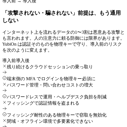
導入前 → 導入後
「攻撃されない・騙されない」前提は、もう通用
しない
インターネット上を流れるデータの1〜3割は悪意ある攻撃と
も言われます。人の注意力に頼る防御には限界があります。
YubiOn は認証そのものを物理キーで守り、導入前のリスク
を次のように変えます。
導入前
導入後
残り続けるクラウドセッションの乗っ取り
端末側の MFA でログインを物理キー必須に
パスワード管理・問い合わせコストの増大
パスワードレスで運用・ヘルプデスク負担を削減
フィッシングで認証情報を盗まれる
フィッシング耐性のある物理キーで窃取を無効化
閉域・オフライン環境で多要素化できない