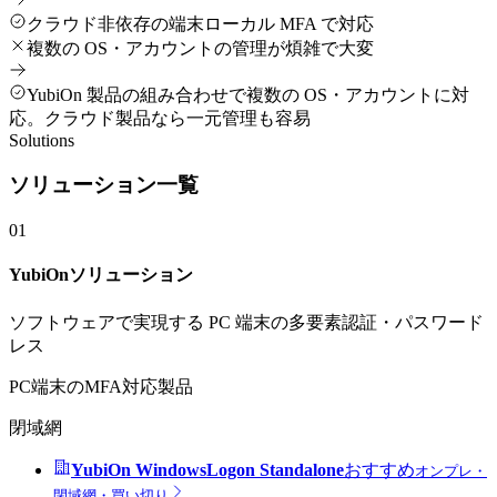
クラウド非依存の端末ローカル MFA で対応
複数の OS・アカウントの管理が煩雑で大変
YubiOn 製品の組み合わせで複数の OS・アカウントに対
応。クラウド製品なら一元管理も容易
Solutions
ソリューション一覧
01
YubiOnソリューション
ソフトウェアで実現する PC 端末の多要素認証・パスワード
レス
PC端末のMFA対応製品
閉域網
YubiOn WindowsLogon Standalone
おすすめ
オンプレ・
閉域網・買い切り