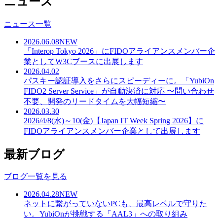
ニュース
ニュース一覧
2026.06.08
NEW
「Interop Tokyo 2026」にFIDOアライアンスメンバー企
業としてW3Cブースに出展します
2026.04.02
パスキー認証導入をさらにスピーディーに。「YubiOn
FIDO2 Server Service」が自動決済に対応 〜問い合わせ
不要、開発のリードタイムを大幅短縮〜
2026.03.30
2026/4/8(水)～10(金)【Japan IT Week Spring 2026】に
FIDOアライアンスメンバー企業として出展します
最新ブログ
ブログ一覧を見る
2026.04.28
NEW
ネットに繋がっていないPCも、最高レベルで守りた
い。YubiOnが挑戦する「AAL3」への取り組み