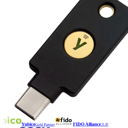
Yubico
FIDO Alliance
Gold Partner
スポ