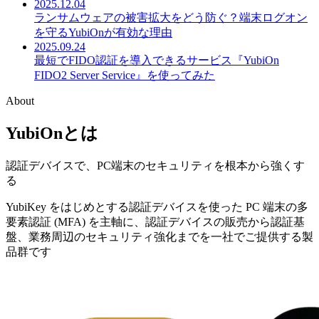
2025.12.04
ランサムウェアの被害拡大をどう防ぐ？端末ログオン
を守るYubiOnが有効な理由
2025.09.24
最短でFIDO認証を導入できるサービス『YubiOn
FIDO2 Server Service』を使ってみた
About
YubiOn
とは
認証デバイスで、PC端末のセキュリティを根本から強くす
る
YubiKey をはじめとする認証デバイスを使った PC 端末の多
要素認証 (MFA) を主軸に、認証デバイスの販売から認証基
盤、業務周辺のセキュリティ強化までを一社でご提供する製
品群です