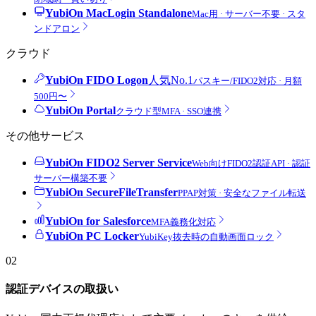
YubiOn MacLogin Standalone
Mac用 · サーバー不要 · スタ
ンドアロン
クラウド
YubiOn FIDO Logon
人気No.1
パスキー/FIDO2対応 · 月額
500円〜
YubiOn Portal
クラウド型MFA · SSO連携
その他サービス
YubiOn FIDO2 Server Service
Web向けFIDO2認証API · 認証
サーバー構築不要
YubiOn SecureFileTransfer
PPAP対策 · 安全なファイル転送
YubiOn for Salesforce
MFA義務化対応
YubiOn PC Locker
YubiKey抜去時の自動画面ロック
02
認証デバイスの取扱い