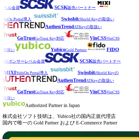
SCSK
レベル会員
販売パートナー
Swissbit
ubiOn Portal導入
iShield Keyの取扱い
AuthenTrend
ATKeyの取扱い
GoTrust
VinCSS
GoTrust Key対応
VinCSS
Yubico
FIDO
の取扱い
Gold Partner
e
SCSK
スポンサーレベル会員
販売パートナー
MIXI
Swissbit
YubiOn Portal導入
iShield Keyの
AuthenTrend
ATKeyの取扱い
GoTrust
VinCSS
GoTrust Key対応
VinCSS
の取扱い
Authorized Partner in Japan
株式会社ソフト技研は、Yubico社の国内正規代理店
国内で唯一の Gold Partner および E-Commerce Partner