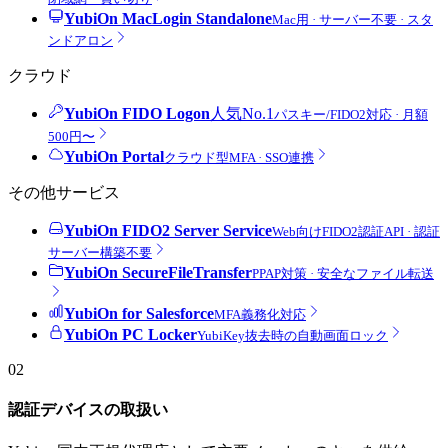
YubiOn MacLogin Standalone
Mac用 · サーバー不要 · スタ
ンドアロン
クラウド
YubiOn FIDO Logon
人気No.1
パスキー/FIDO2対応 · 月額
500円〜
YubiOn Portal
クラウド型MFA · SSO連携
その他サービス
YubiOn FIDO2 Server Service
Web向けFIDO2認証API · 認証
サーバー構築不要
YubiOn SecureFileTransfer
PPAP対策 · 安全なファイル転送
YubiOn for Salesforce
MFA義務化対応
YubiOn PC Locker
YubiKey抜去時の自動画面ロック
02
認証デバイスの取扱い