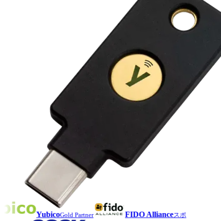
Yubico
FIDO Alliance
Gold Partner
スポ