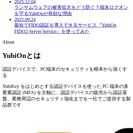
2025.12.04
ランサムウェアの被害拡大をどう防ぐ？端末ログオン
を守るYubiOnが有効な理由
2025.09.24
最短でFIDO認証を導入できるサービス『YubiOn
FIDO2 Server Service』を使ってみた
About
YubiOn
とは
認証デバイスで、PC端末のセキュリティを根本から強くす
る
YubiKey をはじめとする認証デバイスを使った PC 端末の多
要素認証 (MFA) を主軸に、認証デバイスの販売から認証基
盤、業務周辺のセキュリティ強化までを一社でご提供する製
品群です