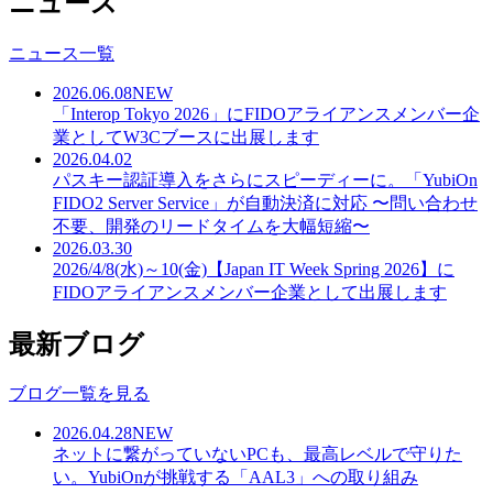
ニュース
ニュース一覧
2026.06.08
NEW
「Interop Tokyo 2026」にFIDOアライアンスメンバー企
業としてW3Cブースに出展します
2026.04.02
パスキー認証導入をさらにスピーディーに。「YubiOn
FIDO2 Server Service」が自動決済に対応 〜問い合わせ
不要、開発のリードタイムを大幅短縮〜
2026.03.30
2026/4/8(水)～10(金)【Japan IT Week Spring 2026】に
FIDOアライアンスメンバー企業として出展します
最新ブログ
ブログ一覧を見る
2026.04.28
NEW
ネットに繋がっていないPCも、最高レベルで守りた
い。YubiOnが挑戦する「AAL3」への取り組み