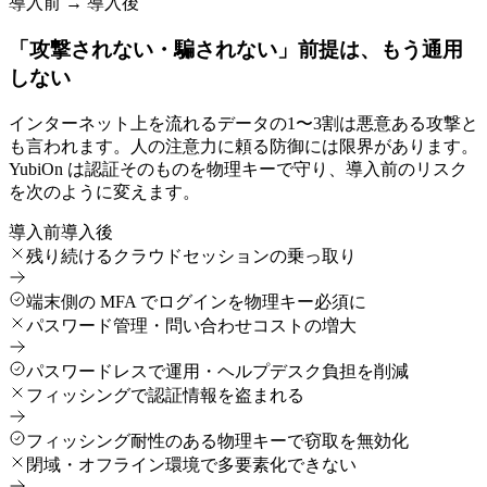
導入前 → 導入後
「攻撃されない・騙されない」前提は、もう通用
しない
インターネット上を流れるデータの1〜3割は悪意ある攻撃と
も言われます。人の注意力に頼る防御には限界があります。
YubiOn は認証そのものを物理キーで守り、導入前のリスク
を次のように変えます。
導入前
導入後
残り続けるクラウドセッションの乗っ取り
端末側の MFA でログインを物理キー必須に
パスワード管理・問い合わせコストの増大
パスワードレスで運用・ヘルプデスク負担を削減
フィッシングで認証情報を盗まれる
フィッシング耐性のある物理キーで窃取を無効化
閉域・オフライン環境で多要素化できない