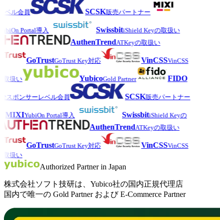
SCSK
レベル会員
販売パートナー
Swissbit
ubiOn Portal導入
iShield Keyの取扱い
AuthenTrend
ATKeyの取扱い
GoTrust
VinCSS
GoTrust Key対応
VinCSS
Yubico
FIDO
の取扱い
Gold Partner
e
SCSK
スポンサーレベル会員
販売パートナー
MIXI
Swissbit
YubiOn Portal導入
iShield Keyの
AuthenTrend
ATKeyの取扱い
GoTrust
VinCSS
GoTrust Key対応
VinCSS
の取扱い
Authorized Partner in Japan
株式会社ソフト技研は、Yubico社の国内正規代理店
国内で唯一の Gold Partner および E-Commerce Partner