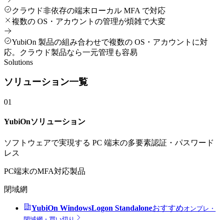
クラウド非依存の端末ローカル MFA で対応
複数の OS・アカウントの管理が煩雑で大変
YubiOn 製品の組み合わせで複数の OS・アカウントに対
応。クラウド製品なら一元管理も容易
Solutions
ソリューション一覧
01
YubiOnソリューション
ソフトウェアで実現する PC 端末の多要素認証・パスワード
レス
PC端末のMFA対応製品
閉域網
YubiOn WindowsLogon Standalone
おすすめ
オンプレ・
閉域網・買い切り