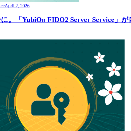
ice
April 2, 2026
ubiOn FIDO2 Server Servi