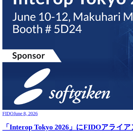
FIDO
June 8, 2026
「Interop Tokyo 2026」にFI