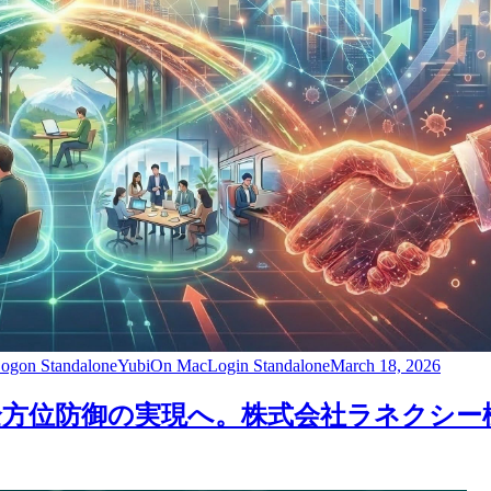
gon Standalone
YubiOn MacLogin Standalone
March 18, 2026
方位防御の実現へ。株式会社ラネクシー様と