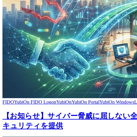
FIDO
YubiOn FIDO Logon
YubiOn
YubiOn Portal
YubiOn WindowsLo
【お知らせ】サイバー脅威に屈しない全
キュリティを提供