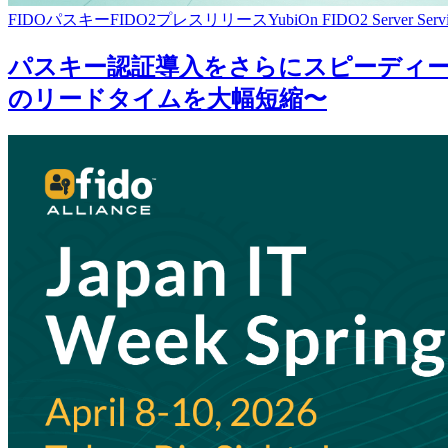
FIDO
パスキー
FIDO2
プレスリリース
YubiOn FIDO2 Server Serv
パスキー認証導入をさらにスピーディーに。「Y
のリードタイムを大幅短縮〜