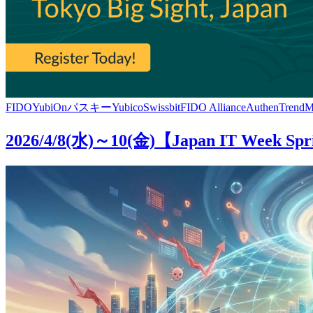
FIDO
YubiOn
パスキー
Yubico
Swissbit
FIDO Alliance
AuthenTrend
M
2026/4/8(水)～10(金)【Japan IT