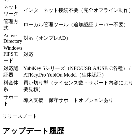
ネット
インターネット接続不要（完全オフライン動作）
ワーク
管理方
ローカル管理ツール（追加認証サーバー不要）
式
Active
対応（オンプレAD）
Directory
Windows
FIPSモ
対応
ード
対応認
YubiKey 5シリーズ（NFC/USB-A/USB-C各種） /
証器
ATKey.Pro YubiOn Model（生体認証）
料金体
買い切り型（ライセンス数・サポート内容により
系
要見積）
サポー
導入支援・保守サポートオプションあり
ト
リリースノート
アップデート履歴