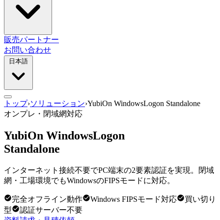
販売パートナー
お問い合わせ
日本語
トップ
›
ソリューション
›
YubiOn WindowsLogon Standalone
オンプレ・閉域網対応
YubiOn WindowsLogon
Standalone
インターネット接続不要でPC端末の2要素認証を実現。閉域
網・工場環境でもWindowsのFIPSモードに対応。
完全オフライン動作
Windows FIPSモード対応
買い切り
型
認証サーバー不要