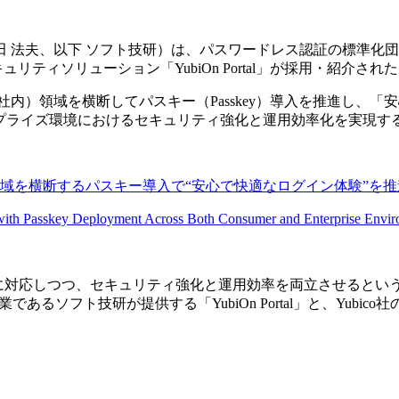
夫、以下 ソフト技研）は、パスワードレス認証の標準化団体であるF
ュリティソリューション「YubiOn Portal」が採用・紹介
社内）領域を横断してパスキー（Passkey）導入を推進し、
社内エンタープライズ環境におけるセキュリティ強化と運用効率化を実
領域を横断するパスキー導入で“安心で快適なログイン体験”を推
with Passkey Deployment Across Both Consumer and Enterprise Envi
変化に対応しつつ、セキュリティ強化と運用効率を両立させると
るソフト技研が提供する「YubiOn Portal」と、Yubico