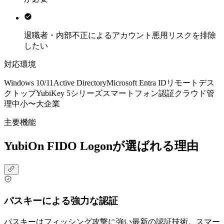
退職者・内部不正によるアカウント悪用リスクを排除
したい
対応環境
Windows 10/11
Active Directory
Microsoft Entra ID
リモートデス
クトップ
YubiKey 5シリーズ
スマートフォン認証
クラウド管
理
中小〜大企業
主要機能
YubiOn FIDO Logonが選ばれる理由
パスキーによる強力な認証
パスキーはフィッシング攻撃に強い最新の認証技術。スマー