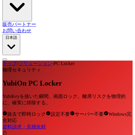
販売パートナー
お問い合わせ
日本語
トップ
›
ソリューション
›
PC Locker
物理セキュリティ
YubiOn PC Locker
YubiKeyを抜いた瞬間、画面ロック。離席リスクを物理的
に、確実に排除する。
抜去で即時ロック
設定不要
サーバー不要
Windows完
全対応
資料請求・見積依頼