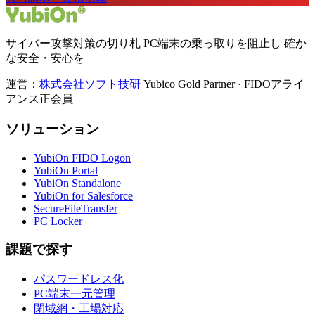
サイバー攻撃対策の切り札 PC端末の乗っ取りを阻止し 確か
な安全・安心を
運営：
株式会社ソフト技研
Yubico Gold Partner · FIDOアライ
アンス正会員
ソリューション
YubiOn FIDO Logon
YubiOn Portal
YubiOn Standalone
YubiOn for Salesforce
SecureFileTransfer
PC Locker
課題で探す
パスワードレス化
PC端末一元管理
閉域網・工場対応