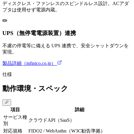
ディスクレス・ファンレスのスピンドルレス設計。ACアダ
プタは使用せず電源内蔵。
UPS（無停電電源装置）連携
不慮の停電等に備える UPS 連携で、安全シャットダウンを
実現。
製品詳細（infinico.co.jp）
仕様
動作環境・スペック
項目
詳細
サービス種
クラウドAPI（SaaS）
別
対応規格
FIDO2 / WebAuthn（W3C勧告準拠）