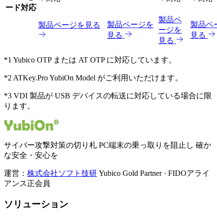
ード対応
製品ペ
製品ページを
製品ペ
製品ページを見る
ージを
見る
見る
見る
*1
Yubico OTP または AT OTP に対応しています。
*2
ATKey.Pro YubiOn Model がご利用いただけます。
*3
VDI 製品が USB デバイスの転送に対応している場合に限
ります。
サイバー攻撃対策の切り札 PC端末の乗っ取りを阻止し 確か
な安全・安心を
運営：
株式会社ソフト技研
Yubico Gold Partner · FIDOアライ
アンス正会員
ソリューション