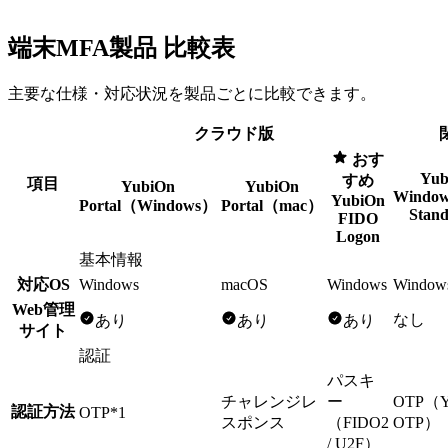
端末MFA製品 比較表
主要な仕様・対応状況を製品ごとに比較できます。
クラウド版
おす
Yub
すめ
項目
YubiOn
YubiOn
Window
YubiOn
Portal（Windows）
Portal（mac）
Stand
FIDO
Logon
基本情報
対応OS
Windows
macOS
Windows
Window
Web管理
なし
あり
あり
あり
サイト
認証
パスキ
チャレンジレ
ー
OTP（Y
認証方法
OTP
*1
スポンス
（FIDO2
OTP）
/ U2F）