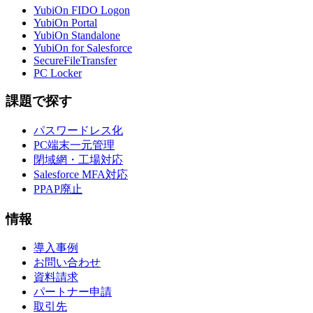
YubiOn FIDO Logon
YubiOn Portal
YubiOn Standalone
YubiOn for Salesforce
SecureFileTransfer
PC Locker
課題で探す
パスワードレス化
PC端末一元管理
閉域網・工場対応
Salesforce MFA対応
PPAP廃止
情報
導入事例
お問い合わせ
資料請求
パートナー申請
取引先