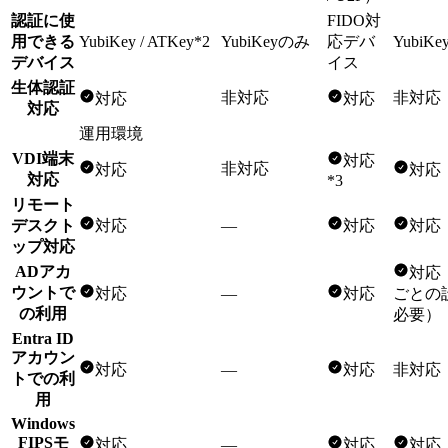
認証に使
FIDO対
用できる
YubiKey / ATKey
*2
YubiKeyのみ
応デバ
YubiK
デバイス
イス
生体認証
非対応
非対応
対応
対応
対応
運用環境
VDI端末
対応
非対応
対応
対応
対応
*3
リモート
デスクト
対応
—
対応
対応
ップ対応
ADアカ
対応
ウントで
対応
—
対応
ごとの
の利用
必要）
Entra ID
アカウン
対応
—
対応
非対応
トでの利
用
Windows
FIPSモ
対応
—
対応
対応