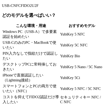
USB-C
NFC
FIDO2
U2F
どのモデルを選べばいい？
こんな環境・用途
おすすめモデル
Windows PC（USB-A）で多要素
YubiKey 5 NFC
認証を始めたい
USB-CのみのPC・MacBookで使
YubiKey 5C NFC
いたい
PIN入力なしで指紋だけで認証し
YubiKey Bio
たい
デスクトップPCに常時挿してお
YubiKey 5 Nano / 5C Nano
きたい
iPhoneで直接認証したい
YubiKey 5Ci
（Lightning接続）
スマートフォンとPCの両方で使
YubiKey 5 NFC / 5C NFC
いたい（NFC）
コストを抑えてFIDO2認証だけ導
セキュリティキー NFC /
入したい
C NFC