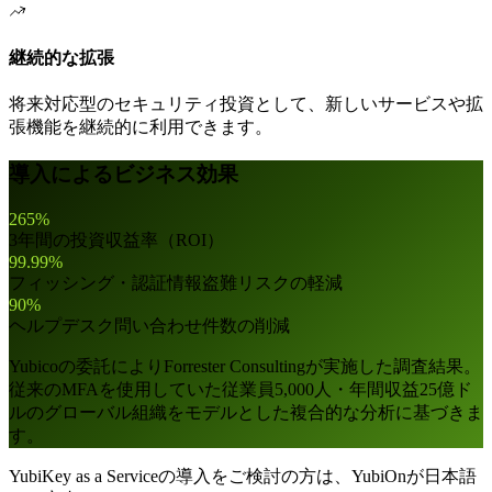
継続的な拡張
将来対応型のセキュリティ投資として、新しいサービスや拡
張機能を継続的に利用できます。
導入によるビジネス効果
265%
3年間の投資収益率（ROI）
99.99%
フィッシング・認証情報盗難リスクの軽減
90%
ヘルプデスク問い合わせ件数の削減
Yubicoの委託によりForrester Consultingが実施した調査結果。
従来のMFAを使用していた従業員5,000人・年間収益25億ド
ルのグローバル組織をモデルとした複合的な分析に基づきま
す。
YubiKey as a Serviceの導入をご検討の方は、YubiOnが日本語