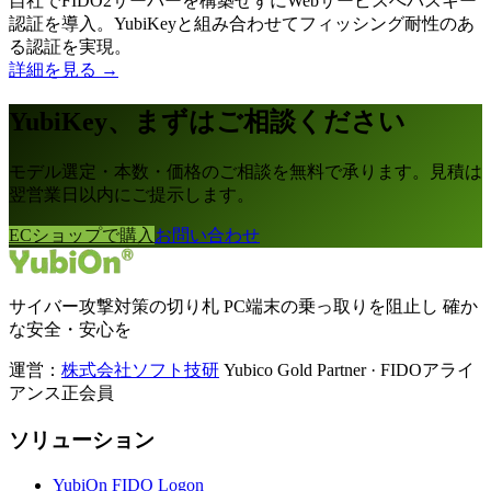
自社でFIDO2サーバーを構築せずにWebサービスへパスキー
認証を導入。YubiKeyと組み合わせてフィッシング耐性のあ
る認証を実現。
詳細を見る →
YubiKey、まずはご相談ください
モデル選定・本数・価格のご相談を無料で承ります。見積は
翌営業日以内にご提示します。
ECショップで購入
お問い合わせ
サイバー攻撃対策の切り札 PC端末の乗っ取りを阻止し 確か
な安全・安心を
運営：
株式会社ソフト技研
Yubico Gold Partner · FIDOアライ
アンス正会員
ソリューション
YubiOn FIDO Logon