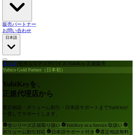
販売パートナー
お問い合わせ
日本語
トップ
›
セキュリティデバイス
›
YubiKey 正規販売
Yubico Gold Partner（日本初）
YubiKeyを、
正規代理店から
選定相談・ボリューム割引・日本語サポートまでYubiOnが
一貫してサポートします。
全シリーズ正規取り扱い
YubiKey as a Service 取扱い
ボリューム割引対応
日本語サポート付き
選定相談無料