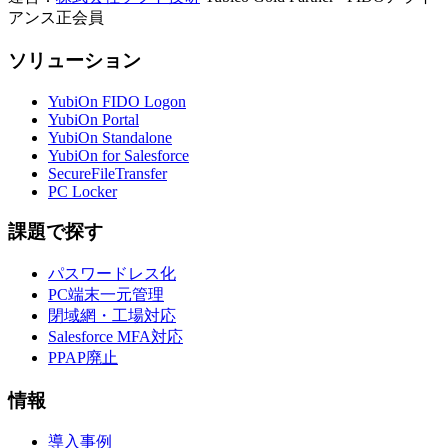
アンス正会員
ソリューション
YubiOn FIDO Logon
YubiOn Portal
YubiOn Standalone
YubiOn for Salesforce
SecureFileTransfer
PC Locker
課題で探す
パスワードレス化
PC端末一元管理
閉域網・工場対応
Salesforce MFA対応
PPAP廃止
情報
導入事例