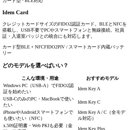
カード型 · BLE対応
Idem Card
クレジットカードサイズのFIDO2認証カード。BLEとNFCを
搭載し、USB不要でPCやスマートフォンと無線接続。社員
証・入退室バッジとの統合にも対応します。
カード型
BLE + NFC
FIDO2
PIV / スマートカード
内蔵バッテ
リー
どのモデルを選べばいい？
こんな環境・用途
おすすめモデル
Windows PC（USB-A）でFIDO2認
Idem Key A
証を始めたい
USB-CのみのPC・MacBookで使い
Idem Key C
たい
iPhoneやAndroidスマートフォンで
Idem Key A / C（全モデ
も使いたい（NFC）
ル対応）
x.509証明書・Web PKIも必要（金
Idem Key Plus