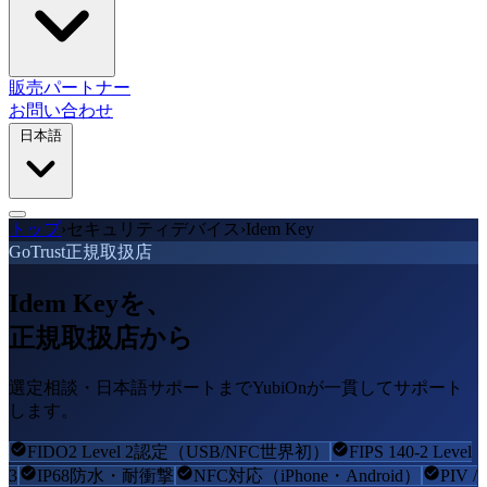
販売パートナー
お問い合わせ
日本語
トップ
›
セキュリティデバイス
›
Idem Key
GoTrust正規取扱店
Idem Keyを、
正規取扱店から
選定相談・日本語サポートまでYubiOnが一貫してサポート
します。
FIDO2 Level 2認定（USB/NFC世界初）
FIPS 140-2 Level
3
IP68防水・耐衝撃
NFC対応（iPhone・Android）
PIV /