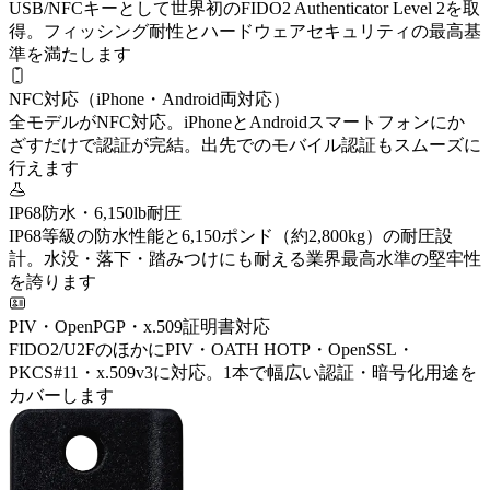
USB/NFCキーとして世界初のFIDO2 Authenticator Level 2を取
得。フィッシング耐性とハードウェアセキュリティの最高基
準を満たします
NFC対応（iPhone・Android両対応）
全モデルがNFC対応。iPhoneとAndroidスマートフォンにか
ざすだけで認証が完結。出先でのモバイル認証もスムーズに
行えます
IP68防水・6,150lb耐圧
IP68等級の防水性能と6,150ポンド（約2,800kg）の耐圧設
計。水没・落下・踏みつけにも耐える業界最高水準の堅牢性
を誇ります
PIV・OpenPGP・x.509証明書対応
FIDO2/U2FのほかにPIV・OATH HOTP・OpenSSL・
PKCS#11・x.509v3に対応。1本で幅広い認証・暗号化用途を
カバーします