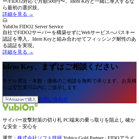
ー/FIDO2対応で月額500円〜。Idem Keyと一緒に導入するな
ら最初の選択肢。
詳細を見る →
YubiOn FIDO2 Server Service
自社でFIDO2サーバーを構築せずにWebサービスへパスキー
認証を導入。Idem Keyと組み合わせてフィッシング耐性のあ
る認証を実現。
詳細を見る →
Idem Key、まずはご相談ください
モデル選定・本数・価格のご相談を無料で承ります。お見積
りは翌営業日以内にご提示します。
お問い合わせ
Amazonで購入
サイバー攻撃対策の切り札 PC端末の乗っ取りを阻止し 確か
な安全・安心を
運営：
株式会社ソフト技研
Yubico Gold Partner · FIDOアライ