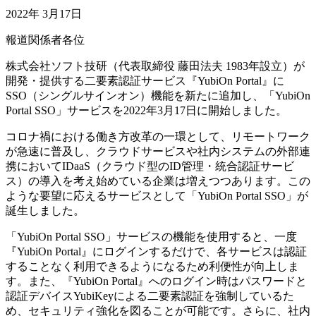
2022年 3月17日
報道関係者各位
株式会社ソフト技研（代表取締役 藤田法夫 1983年設立）が
開発・提供する二要素認証サービス『YubiOn Portal』に
SSO（シングルサインオン）機能を新たに追加し、「YubiOn
Portal SSO」サービスを2022年3月17日に開始しました。
コロナ禍における働き方改革の一環として、リモートワーク
が急速に普及し、クラウドサービスや社内システムの外部連
携においてIDaaS（クラウド型のID管理・統合認証サービ
ス）の導入を考え始めている企業は増えつつあります。この
ような要望に応えるサービスとして「YubiOn Portal SSO」が
誕生しました。
「YubiOn Portal SSO」サービスの機能を使用すると、一度
『YubiOn Portal』にログインするだけで、各サービスは認証
することなく利用できるようになるため利便性が向上しま
す。また、『YubiOn Portal』へのログイン時はパスワードと
認証デバイスYubiKeyによる二要素認証を強制しているた
め、セキュリティ強化を図ることが可能です。さらに、社内