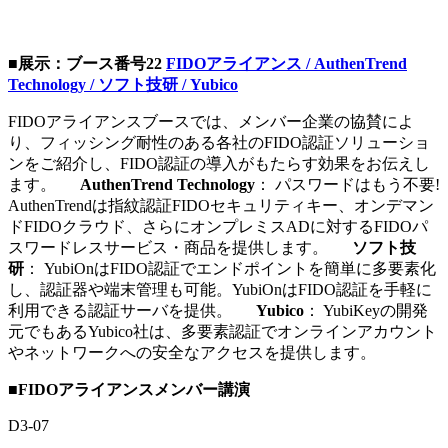
■展示：ブース番号22
FIDOアライアンス / AuthenTrend
Technology / ソフト技研 / Yubico
FIDOアライアンスブースでは、メンバー企業の協賛によ
り、フィッシング耐性のある各社のFIDO認証ソリューショ
ンをご紹介し、FIDO認証の導入がもたらす効果をお伝えし
ます。
AuthenTrend Technology
： パスワードはもう不要!
AuthenTrendは指紋認証FIDOセキュリティキー、オンデマン
ドFIDOクラウド、さらにオンプレミスADに対するFIDOパ
スワードレスサービス・商品を提供します。
ソフト技
研
： YubiOnはFIDO認証でエンドポイントを簡単に多要素化
し、認証器や端末管理も可能。YubiOnはFIDO認証を手軽に
利用できる認証サーバを提供。
Yubico
： YubiKeyの開発
元でもあるYubico社は、多要素認証でオンラインアカウント
やネットワークへの安全なアクセスを提供します。
■FIDOアライアンスメンバー講演
D3-07