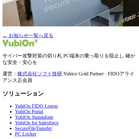
← お知らせ一覧へ戻る
サイバー攻撃対策の切り札 PC端末の乗っ取りを阻止し 確か
な安全・安心を
運営：
株式会社ソフト技研
Yubico Gold Partner · FIDOアライ
アンス正会員
ソリューション
YubiOn FIDO Logon
YubiOn Portal
YubiOn Standalone
YubiOn for Salesforce
SecureFileTransfer
PC Locker