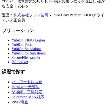
サイバー攻撃対策の切り札 PC端末の乗っ取りを阻止し 確か
な安全・安心を
運営：
株式会社ソフト技研
Yubico Gold Partner · FIDOアライ
アンス正会員
ソリューション
YubiOn FIDO Logon
YubiOn Portal
YubiOn Standalone
YubiOn for Salesforce
SecureFileTransfer
PC Locker
課題で探す
パスワードレス化
PC端末一元管理
閉域網・工場対応
Salesforce MFA対応
PPAP廃止