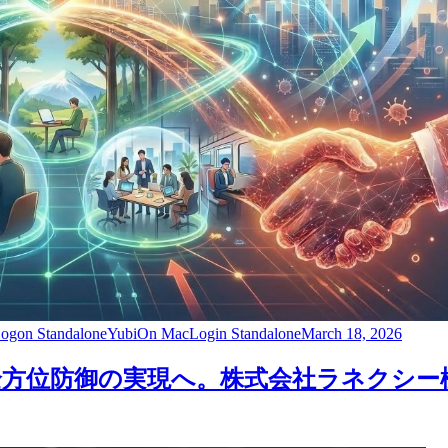
gon Standalone
YubiOn MacLogin Standalone
March 18, 2026
方位防御の実現へ。株式会社ラネクシー様と