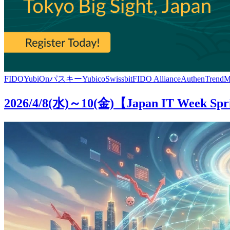
FIDO
YubiOn
パスキー
Yubico
Swissbit
FIDO Alliance
AuthenTrend
M
2026/4/8(水)～10(金)【Japan IT