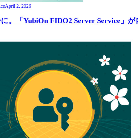
ice
April 2, 2026
ubiOn FIDO2 Server Servi