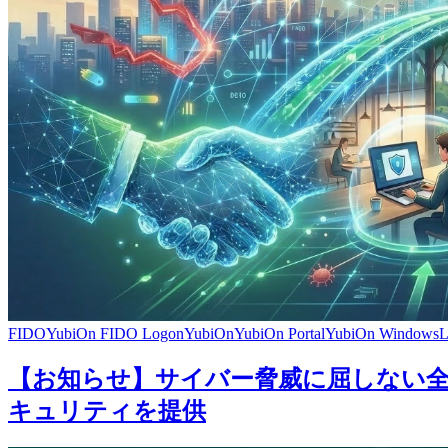
FIDO
YubiOn FIDO Logon
YubiOn
YubiOn Portal
YubiOn WindowsLo
【お知らせ】サイバー脅威に屈しない全
キュリティを提供