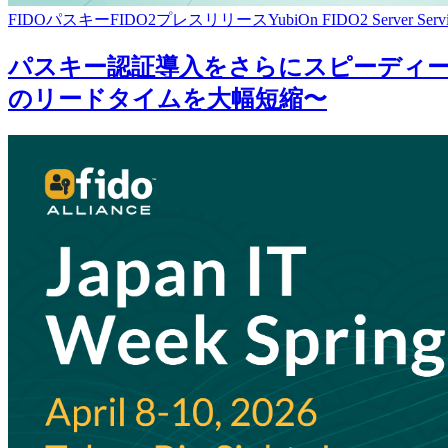
FIDO
パスキー
FIDO2
プレスリリース
YubiOn FIDO2 Server Serv
パスキー認証導入をさらにスピーディーに。「Y
のリードタイムを大幅短縮〜