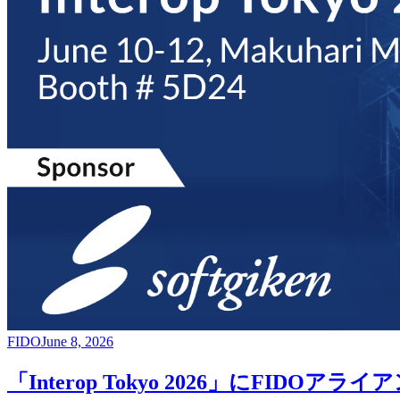
FIDO
June 8, 2026
「Interop Tokyo 2026」にFI