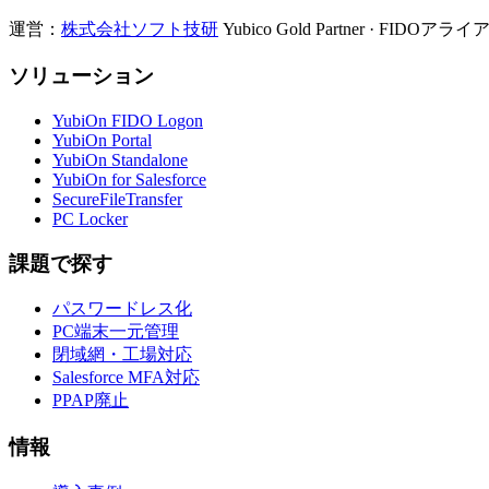
運営：
株式会社ソフト技研
Yubico Gold Partner · FIDO
ソリューション
YubiOn FIDO Logon
YubiOn Portal
YubiOn Standalone
YubiOn for Salesforce
SecureFileTransfer
PC Locker
課題で探す
パスワードレス化
PC端末一元管理
閉域網・工場対応
Salesforce MFA対応
PPAP廃止
情報