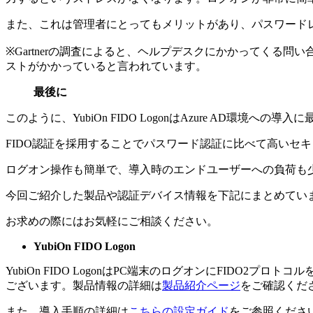
また、これは管理者にとってもメリットがあり、パスワード
※Gartnerの調査によると、ヘルプデスクにかかってくる
ストがかかっていると言われています。
最後に
このように、YubiOn FIDO LogonはAzure AD環境への導
FIDO認証を採用することでパスワード認証に比べて高いセ
ログオン操作も簡単で、導入時のエンドユーザーへの負荷も
今回ご紹介した製品や認証デバイス情報を下記にまとめてい
お求めの際にはお気軽にご相談ください。
YubiOn FIDO Logon
YubiOn FIDO LogonはPC端末のログオンにFID
ございます。製品情報の詳細は
製品紹介ページ
をご確認くだ
また、導入手順の詳細は
こちらの設定ガイド
をご参照くださ