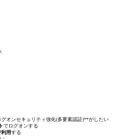
入
グオンセキュリティ強化(多要素認証)**がしたい
ト
でログオンする
で利用
する
い