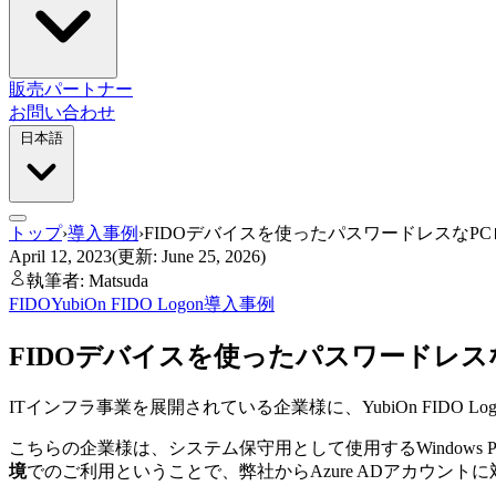
販売パートナー
お問い合わせ
日本語
トップ
›
導入事例
›
FIDOデバイスを使ったパスワードレスなP
April 12, 2023
(更新: June 25, 2026)
執筆者: Matsuda
FIDO
YubiOn FIDO Logon
導入事例
FIDOデバイスを使ったパスワードレス
ITインフラ事業を展開されている企業様に、YubiOn FIDO
こちらの企業様は、システム保守用として使用するWindow
境
でのご利用ということで、弊社からAzure ADアカウントに対応