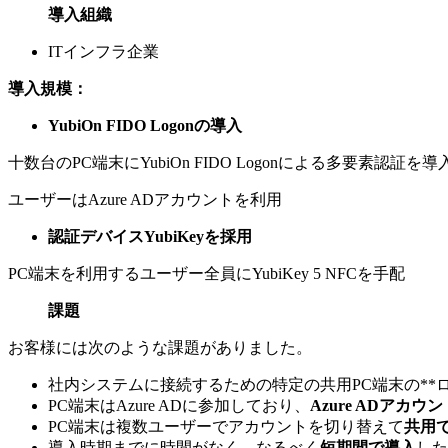
導入組織
ITインフラ企業
導入規模：
YubiOn FIDO Logonの導入
十数台のPC端末にYubiOn FIDO Logonによる多要素認証を導
ユーザーはAzure ADアカウントを利用
認証デバイスYubiKeyを採用
PC端末を利用するユーザー全員にYubiKey 5 NFCを手配
課題
お客様には次のような課題がありました。
社内システムに接続するための特定の共用PC端末の**ロ
PC端末はAzure ADに参加しており、
Azure ADアカウン
PC端末は複数ユーザーでアカウントを切り替えて
共用
導入時期までに時間がなく、なるべく
短期間で導入
した