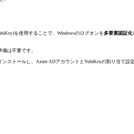
YubiKey)を使用することで、Windowsのログオンを
多要素認証化
準備は不要です。
トールし、Azure ADアカウントとYubiKeyの割り当て設