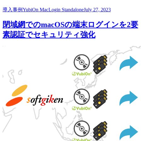
導入事例
YubiOn MacLogin Standalone
July 27, 2023
閉域網でのmacOSの端末ログインを2要
素認証でセキュリティ強化