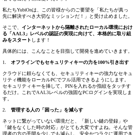
私たちYubiOnは、この皆様からのご要望を「私たちが真っ
先に解決すべき大切なミッションだ！」と受け止めました。
そこで、
インターネットから隔離されたローカル環境におけ
る「AAL3」レベルの認証の実現に向けて、本格的に取り組
みをスタート
します！
具体的には、こんなことを目指して開発を進めていきます。
1.
オフラインでもセキュリティキーの力を100%引き出す
クラウドに頼らなくても、セキュリティキーの強力なセキュ
リティ機能をローカルPCでフル活用できるようにします。
セキュリティキーを挿して、PINを入れるか指紋をタッチす
るだけ。これでAAL3レベルの強固なPCログインを実現しま
す。
2.
管理する人の「困った」を減らす
ネットに繋がっていない環境だと、「新しい鍵の登録」や
「鍵をなくした時の対応」がとても大変ですよね。そんな管
理者の方の手間を少しでも減らし、安全かつラクに運用でき