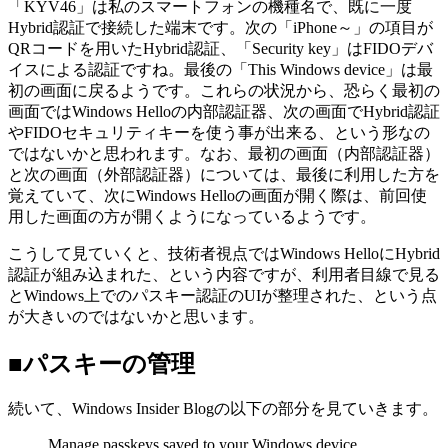
「KYV46」は私のスマートフォンの機種名で、既に一度
Hybrid認証で接続した端末です。次の「iPhone～」の項目が
QRコードを用いたHybrid認証、「Security key」はFIDOデバ
イスによる認証ですね。最後の「This Windows device」は最
初の画面に戻るようです。これらの状況から、恐らく最初の
画面ではWindows Helloの内部認証器、次の画面でHybrid認証
やFIDOセキュリティキーを使う事が出来る、という形なの
ではないかと思われます。なお、最初の画面（内部認証器）
と次の画面（外部認証器）については、最後に利用した方を
覚えていて、次にWindows Helloの画面が開く際は、前回使
用した画面の方が開くようになっているようです。
こうして見ていくと、技術者視点ではWindows HelloにHybrid
認証が組み込まれた、という内容ですが、利用者目線で見る
とWindows上でのパスキー認証のUIが整理された、という点
が大きいのではないかと思います。
■パスキーの管理
続いて、Windows Insider Blogの以下の部分を見ていきます。
Manage passkeys saved to your Windows device