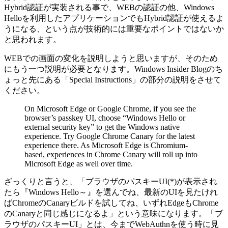
Hybrid認証が実装される事で、WEBの認証の他、Windows
Helloを利用したアプリケーションでもHybrid認証が使えるよ
うになる、という点が技術的には重要なポイントではないか
と思われます。
WEBでの画面の変化を説明しようと思いますが、そのため
にもう一つ説明が必要となります。Windows Insider Blogのち
ょっと先にある「Special Instructions」の部分の説明をさせて
ください。
On Microsoft Edge or Google Chrome, if you see the
browser’s passkey UI, choose “Windows Hello or
external security key” to get the Windows native
experience. Try Google Chrome Canary for the latest
experience there. As Microsoft Edge is Chromium-
based, experiences in Chrome Canary will roll up into
Microsoft Edge as well over time.
ざっくりと言うと、「ブラウザのパスキーUI(*)が表示され
たら『Windows Hello～』を選んでね、最新のUIを見たけれ
ばChromeのCanaryビルドを試してね、いずれEdgeもChrome
のCanaryと同じ感じになるよ」という意味になります。「ブ
ラウザのパスキーUI」とは、今までWebAuthnを使う時に見