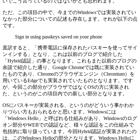
いでこう言っているのではないかとも思われます。
ただ、この項目の中で、今までのWindowsでは実装されてい
なかった部分についての記述も存在します。それが以下の点
です。
Sign in using passkeys saved on your phone
直訳すると、「携帯電話に保存されたパスキーを使ってサイ
ンインする」となり、これは以前のブログで紹介した
「Hybrid認証」の事となります。これもまた以前のブログの
余談で紹介した通り、Google Chromeでは既に実装されてい
たものであり、Chromeのブラウザエンジン（Chromium）を
用いているEdgeでも実装されていたものとなります。です
が、今回この部分がブラウザではなくOSの方に実装され
た、というのがこの項目内での新しい部分となります。
OSにパスキーが実装される、というのがどういう事かわか
りづらい方もおられるかと思います。Windowsには
「Windows Hello」と呼ばれる仕組みがあり、Windowsのログ
オン部分やWEBでの認証など、様々な認証をこの仕組みで
包括的に取り扱っています。今回Hybrid認証が実装されたの
は、このWindows Helloの部分となります。Windows Helloに