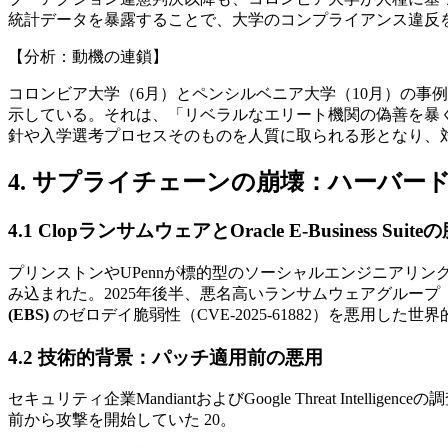
統計データを暴露することで、大学のコンプライアンス違反
【分析：動機の連鎖】
コロンビア大学（6月）とペンシルベニア大学（10月）の事
示している。それは、「リベラルなエリート機関の偽善を暴
針や入学選考プロセスそのものを人質に取られる形となり、
4. サプライチェーンの崩壊：ハーバード
4.1 ClopランサムウェアとOracle E-Business Suit
プリンストンやUPennが標的型のソーシャルエンジニアリ
み込まれた。2025年後半、悪名高いランサムウェアグループ「C
(EBS)
のゼロデイ脆弱性（CVE-2025-61882）を悪用した世
4.2 技術的背景：パッチ適用前の悪用
セキュリティ企業MandiantおよびGoogle Threat Inte
前から攻撃を開始していた 20。