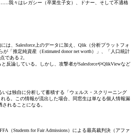
で……我々はレガシー（卒業生子女）、ドナー、そして不適格
は、Salesforce上のデータに加え、Qlik（分析プラットフォ
推定純資産（Estimated donor net worth）」、「人口統計
である 2。
ると反論している。しかし、攻撃者がSalesforceやQlikViewなど
るいは独自に分析して蓄積する「ウェルス・スクリーニング
めに使用される。この情報が流出した場合、同窓生は単なる個人情報漏
晒されることになる。
nts for Fair Admissions）による最高裁判決（アファ