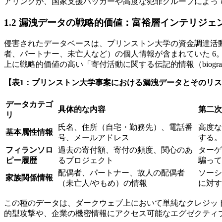
アリングが、国家支援ハッカーや高度な犯罪グループによって
1.2 漏洩データの戦略的価値：富裕層インテリジェ
侵害されたデータベースは、プリンストン大学の資金調達活
者、パートナー、未亡人など）の個人情報が含まれていた 6
上に戦略的価値の高い「寄付活動に関する伝記的情報（biographical
【表1：プリンストン大学事案における漏洩データとそのリ
データカテゴ
具体的な内容
第二次
リ
氏名、住所（自宅・勤務先）、電話番
高度な
基本属性情報
号、メールアドレス
する。
フィランソロ
過去の寄付額、寄付の頻度、関心のあ
ターゲ
ピー履歴
るプロジェクト
騙って
配偶者、パートナー、故人の配偶者
ソーシ
家族関係情報
（未亡人/やもめ）の情報
に対す
この種のデータは、ダークウェブ上において単純なクレジッ
的型攻撃や、企業の機密情報にアクセス可能なエグゼクティ