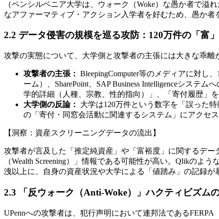
（ペンシルベニア大学は、ウォーク（Woke）な愚か者で溢
なアファーマティブ・アクション入学者を好むため、愚か者
2.2 データ侵害の規模を巡る攻防：120万件の「富
攻撃の実態について、大学側と攻撃者の主張には大きな乖離
攻撃者の主張：
BleepingComputer等のメディア
ーム）、SharePoint、SAP Business Intelli
学的詳細（人種、宗教、性的指向）」、「寄付履歴」を
大学側の反論：
大学は120万件という数字を「誤った特徴づけ（m
の「寄付・同窓会活動に関連するシステム」にアクセスし
【洞察：資産スクリーニングデータの流出】
攻撃者が言及した「推定純資産」や「富裕度」に関するデー
（Wealth Screening）」情報である可能性が高い。
洩以上に、自身の資産状況や大学による「値踏み」の記録が
2.3 「反ウォーク（Anti-Woke）」ハクティビズム
UPennへの攻撃者は、犯行声明において連邦法であるFERPA（家族教