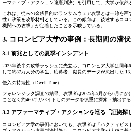
ーマティブ・アクション違憲判決）を引用して、大学が依然と
これは、従来の金銭目的のランサムウェア攻撃とは一線を画
性）政策を攻撃材料としている。この傾向は、後述するコロン
機関への攻撃」が定着したことを示唆している。
3. コロンビア大学の事例：長期間の潜
3.1 前兆としての夏季インシデント
2025年後半の攻撃ラッシュに先立ち、コロンビア大学は同
して約87万人分の学生、応募者、職員のデータが流出した 13
侵入の持続性（Dwell Time）：
フォレンジック調査の結果、攻撃者は2025年5月から6月
ことなく約460ギガバイトものデータを慎重に探索・抽出する
3.2 アファーマティブ・アクションを巡る「証拠探
コロンビア大学の事例においても、攻撃者は「ハクティビスト」
ブ・アクション違憲判決以降も、コロンビア大学が人種に基づ