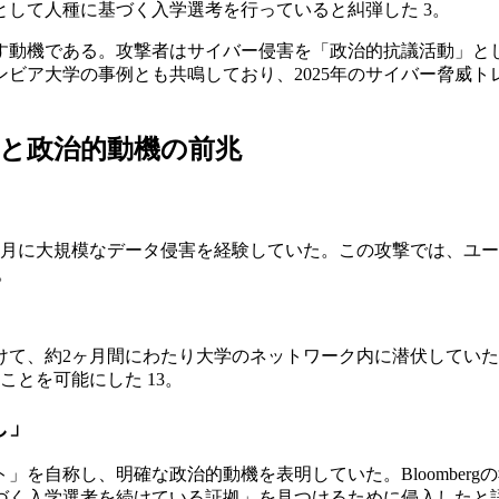
して人種に基づく入学選考を行っていると糾弾した 3。
す動機である。攻撃者はサイバー侵害を「政治的抗議活動」とし
ビア大学の事例とも共鳴しており、2025年のサイバー脅威
伏と政治的動機の前兆
年6月に大規模なデータ侵害を経験していた。この攻撃では、ユ
。
にかけて、約2ヶ月間にわたり大学のネットワーク内に潜伏して
ことを可能にした 13。
し」
を自称し、明確な政治的動機を表明していた。Bloomber
く入学選考を続けている証拠」を見つけるために侵入したと語