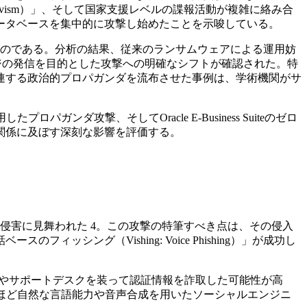
vism）」、そして国家支援レベルの諜報活動が複雑に絡み合
業生データベースを集中的に攻撃し始めたことを示唆している。
るものである。分析の結果、従来のランサムウェアによる運用妨
ジの発信を目的とした攻撃への明確なシフトが確認された。特
連する政治的プロパガンダを流布させた事例は、学術機関がサ
ダ攻撃、そしてOracle E-Business Suiteのゼロ
関係に及ぼす深刻な影響を評価する。
深刻な侵害に見舞われた 4。この攻撃の特筆すべき点は、その侵入
ング（Vishing: Voice Phishing）」が成功し
る人物やサポートデスクを装って認証情報を詐取した可能性が高
困難なほど自然な言語能力や音声合成を用いたソーシャルエンジニ