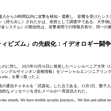
 Technology）は侵入から24時間以内に攻撃を検知・遮断し、影響
ョン（持ち出し）されたかは、依然として調査中である。大学側
寄付金システム）の類似性は、攻撃者間での情報共有や、同一の
クティビズム」の先鋭化：イデオロギー闘
に対し、2025年10月31日に発覚したペンシルベニア大学（
グルサインオン資格情報）をソーシャルエンジニアリングによって入手し、
.edu」を乗っ取った 2。
通信チャネルを「武器化」した点である。11月1日、数千人の学
攻撃的で政治的なメッセージを含むメールが一斉送信された。
f woke retards. We have terrible security practices... We hire and admit 