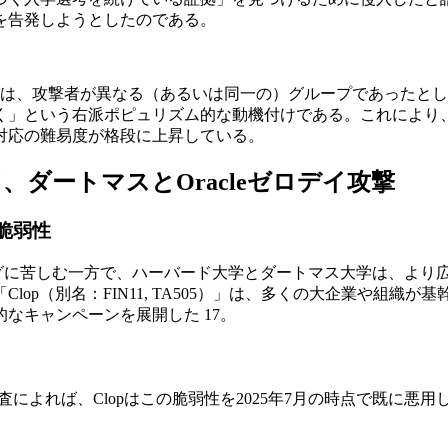
を告発しようとしたのである。
例は、攻撃者が異なる（あるいは同一の）グループであったと
く」という右派ポピュリズム的な動機付けである。これにより
対応の難易度が格段に上昇している。
、ダートマスとOracleゼロデイ攻撃
eの脆弱性
ングに苦しむ一方で、ハーバード大学とダートマス大学は、より
lop（別名：FIN11, TA505）」は、多くの大企業や組織
界的なキャンペーンを展開した 17。
lligenceの調査によれば、Clopはこの脆弱性を2025年7月の時点