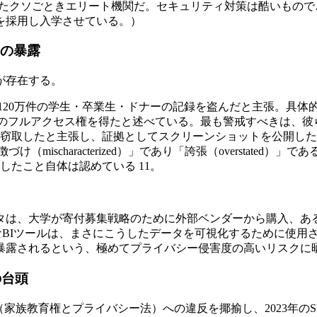
れたクソごときエリート機関だ。セキュリティ対策は酷いもの
を採用し入学させている。）
」の暴露
が存在する。
に対し、120万件の学生・卒業生・ドナーの記録を盗んだと主張。具体的に
genceシステムへのフルアクセス権を得たと述べている。最も警戒すべきは、彼らが「
窃取したと主張し、証拠としてスクリーンショットを公開した点
ischaracterized）」であり「誇張（overstated）」であ
たこと自体は認めている 11。
タは、大学が寄付募集戦略のために外部ベンダーから購入、あ
QlikのようなBIツールは、まさにこうしたデータを可視化するた
暴露されるという、極めてプライバシー侵害度の高いリスクに
の台頭
育権とプライバシー法）への違反を揶揄し、2023年のSFFA（Stude