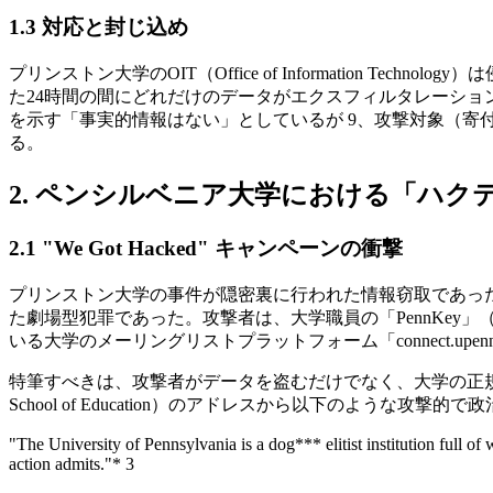
1.3 対応と封じ込め
プリンストン大学のOIT（Office of Information
た24時間の間にどれだけのデータがエクスフィルタレーシ
を示す「事実的情報はない」としているが 9、攻撃対象（
る。
2. ペンシルベニア大学における「ハ
2.1 "We Got Hacked" キャンペーンの衝撃
プリンストン大学の事件が隠密裏に行われた情報窃取であったの
た劇場型犯罪であった。攻撃者は、大学職員の「PennKey」（シン
いる大学のメーリングリストプラットフォーム「connect.upenn
特筆すべきは、攻撃者がデータを盗むだけでなく、大学の正規の
School of Education）のアドレスから以下のような
"The University of Pennsylvania is a dog*** elitist institution full o
action admits."* 3