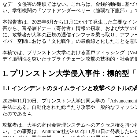
なデータ侵害の連鎖ではない。これらは、金銭的動機に基づくサ
い、学術機関の「ソフトアンダーベリー（脆弱な下腹部）」である
本報告書は、2025年6月から11月にかけて発生した主要
害から、富裕層ドナー（寄付者）情報の窃取、および大学の
に、攻撃者が大学の正規の通信インフラを乗っ取り、アファ
イバー空間における「文化戦争」の最前線と化したことを意味
本稿では、プリンストン大学における音声フィッシング（Vishing
デイ脆弱性を突いたサプライチェーン攻撃の技術的・社会的
1. プリンストン大学侵入事件：標的型「V
1.1 インシデントのタイムラインと攻撃ベクトルの
2025年11月10日、プリンストン大学は同大学の「Advan
手法にある。自動化された総当たり攻撃や一般的なフィッシングメール
たのである 4。
攻撃者は、大学の寄付金管理システムへのアクセス権を持つ特定の
い。この事案は、Anthropic社が2025年11月13日