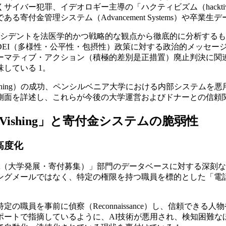
イバー犯罪、イデオロギー主導の「ハクティビズム（hackti
寄付金管理システム（Advancement Systems）や卒
なインシデントを法医学的かつ戦略的な観点から徹底的に分析す
DEI（多様性・公平性・包摂性）政策に対する政治的メッセー
ーマティブ・アクション（積極的差別是正措置）廃止判決に関
している 1。
）の成功、ペンシルベニア大学における内部システムを悪用したプロパガン
側面を詳述し、これらが今後の大学運営およびドナーとの信頼
ishing」と寄付金システムの脆弱性
高度化
cement（大学発展・寄付募集）」部門のデータベースに対する
ではなく、特定の権限を持つ職員を標的とした「電話ベースのフィッシ
職員を事前に偵察（Reconnaissance）し、信頼でき
に発表したレポートで指摘しているように、AI技術が悪用され、検知