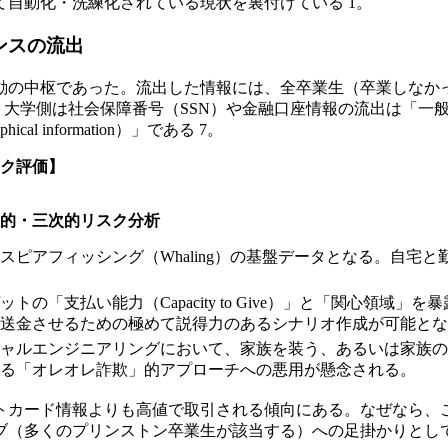
自動化・洗練化されている現状を裏付けている 1。
ンスの流出
動の中枢であった。流出した情報には、全卒業生（卒業しなか
。大学側は社会保障番号（SSN）や金融口座情報の流出は「一
 information）」である 7。
スク評価】
的・三次的リスク分析
スピアフィッシング（Whaling）の基盤データとなる。自
ットの「支払い能力（Capacity to Give）」と「関心領
送金させるための極めて説得力のあるシナリオ作成が可能とな
ャルエンジニアリングにおいて、家族を装う、あるいは家族
る「オレオレ詐欺」的アプローチへの悪用が懸念される。
トカード情報よりも高値で取引される傾向にある。なぜなら、
ブ（多くのプリンストン卒業生が該当する）への足掛かりとし