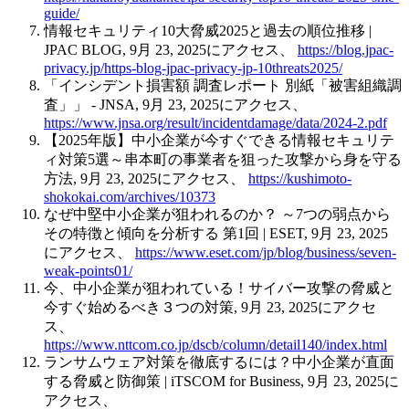
guide/
情報セキュリティ10大脅威2025と過去の順位推移 |
JPAC BLOG, 9月 23, 2025にアクセス、
https://blog.jpac-
privacy.jp/https-blog-jpac-privacy-jp-10threats2025/
「インシデント損害額 調査レポート 別紙「被害組織調
査」」 - JNSA, 9月 23, 2025にアクセス、
https://www.jnsa.org/result/incidentdamage/data/2024-2.pdf
【2025年版】中小企業が今すぐできる情報セキュリテ
ィ対策5選～串本町の事業者を狙った攻撃から身を守る
方法, 9月 23, 2025にアクセス、
https://kushimoto-
shokokai.com/archives/10373
なぜ中堅中小企業が狙われるのか？ ～7つの弱点から
その特徴と傾向を分析する 第1回 | ESET, 9月 23, 2025
にアクセス、
https://www.eset.com/jp/blog/business/seven-
weak-points01/
今、中小企業が狙われている！サイバー攻撃の脅威と
今すぐ始めるべき３つの対策, 9月 23, 2025にアクセ
ス、
https://www.nttcom.co.jp/dscb/column/detail140/index.html
ランサムウェア対策を徹底するには？中小企業が直面
する脅威と防御策 | iTSCOM for Business, 9月 23, 2025に
アクセス、