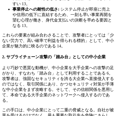
すい 13。
事業停止への耐性の低さ:
システム停止が即座に売上
や信用の低下に直結するため、一刻も早い事業再開を
望む心理が働き、身代金支払いの決断を早める要因と
なる 13。
これらの要素が組み合わさることで、攻撃者にとっては「少
ない労力で、高い確率で利益を得られる標的」として、中小
企業が魅力的に映るのである 14。
2. サプライチェーン攻撃の「踏み台」としての中小企業
より巧妙で悪質な動機が、中小企業を大手企業への攻撃の足
がかり、すなわち「踏み台」として利用することである 6。
攻撃者は、強固なセキュリティを誇る大企業へ直接侵入する
のではなく、取引関係にあり、かつセキュリティ対策が手薄
な中小企業をまず攻略する。そして、その信頼関係を悪用し
て、本命である大手企業のネットワークへ侵入するのであ
る。
この手口は、中小企業にとって二重の脅威となる。自社が被
害を受けるだけでなく、最も重要な取引先を危険にさらし、