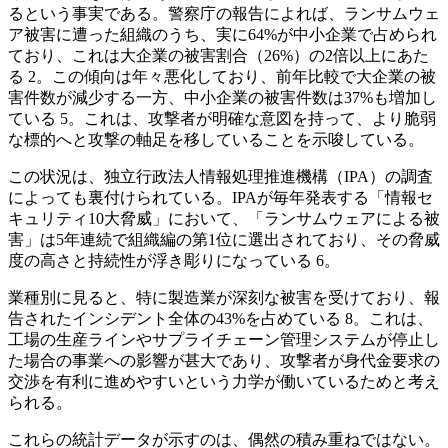
るという事実である。警察庁の報告によれば、ランサムウェ
ア被害に遭った組織のうち、実に64%が中小企業で占められ
ており、これは大企業の被害割合（26%）の2倍以上にあた
る 2。この傾向は年々悪化しており、前年比較で大企業の被
害件数が減少する一方、中小企業の被害件数は37%も増加し
ている 5。これは、攻撃者が明確な意図を持って、より脆弱
な標的へと攻撃の軸足を移していることを示唆している。
この状況は、独立行政法人情報処理推進機構（IPA）の調査
によっても裏付けられている。IPAが毎年発表する「情報セ
キュリティ10大脅威」において、「ランサムウェアによる被
害」は5年連続で組織編の第1位に選出されており、その脅威
度の高さと持続性が浮き彫りになっている 6。
業種別に見ると、特に製造業が深刻な被害を受けており、報
告されたインシデント全体の43%を占めている 8。これは、
工場の生産ラインやサプライチェーン管理システムが停止し
た場合の事業への影響が甚大であり、攻撃者が身代金要求の
交渉を有利に進めやすいという力学が働いているためと考え
られる。
これらの統計データが示すのは、偶然の積み重ねではない。