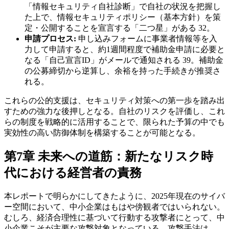
「情報セキュリティ自社診断」で自社の状況を把握し
た上で、情報セキュリティポリシー（基本方針）を策
定・公開することを宣言する「二つ星」がある 32。
申請プロセス:
申し込みフォームに事業者情報等を入
力して申請すると、約1週間程度で補助金申請に必要と
なる「自己宣言ID」がメールで通知される 39。補助金
の公募締切から逆算し、余裕を持った手続きが推奨さ
れる。
これらの公的支援は、セキュリティ対策への第一歩を踏み出
すための強力な後押しとなる。自社のリスクを評価し、これ
らの制度を戦略的に活用することで、限られた予算の中でも
実効性の高い防御体制を構築することが可能となる。
第7章 未来への道筋：新たなリスク時
代における経営者の責務
本レポートで明らかにしてきたように、2025年現在のサイバ
ー空間において、中小企業はもはや傍観者ではいられない。
むしろ、経済合理性に基づいて行動する攻撃者にとって、中
小企業こそが主要な攻撃対象となっている。攻撃手法は