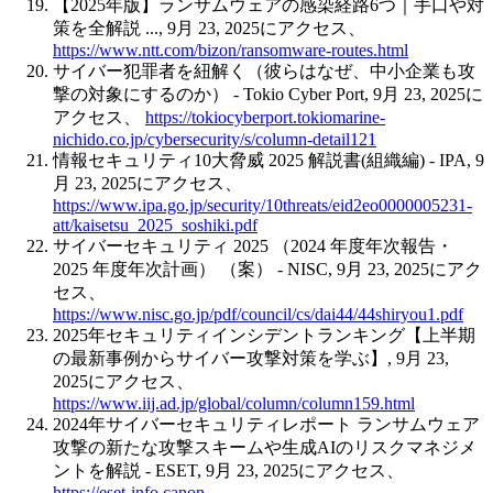
【2025年版】ランサムウェアの感染経路6つ｜手口や対
策を全解説 ..., 9月 23, 2025にアクセス、
https://www.ntt.com/bizon/ransomware-routes.html
サイバー犯罪者を紐解く（彼らはなぜ、中小企業も攻
撃の対象にするのか） - Tokio Cyber Port, 9月 23, 2025に
アクセス、
https://tokiocyberport.tokiomarine-
nichido.co.jp/cybersecurity/s/column-detail121
情報セキュリティ10大脅威 2025 解説書(組織編) - IPA, 9
月 23, 2025にアクセス、
https://www.ipa.go.jp/security/10threats/eid2eo0000005231-
att/kaisetsu_2025_soshiki.pdf
サイバーセキュリティ 2025 （2024 年度年次報告・
2025 年度年次計画） （案） - NISC, 9月 23, 2025にアク
セス、
https://www.nisc.go.jp/pdf/council/cs/dai44/44shiryou1.pdf
2025年セキュリティインシデントランキング【上半期
の最新事例からサイバー攻撃対策を学ぶ】, 9月 23,
2025にアクセス、
https://www.iij.ad.jp/global/column/column159.html
2024年サイバーセキュリティレポート ランサムウェア
攻撃の新たな攻撃スキームや生成AIのリスクマネジメ
ントを解説 - ESET, 9月 23, 2025にアクセス、
https://eset-info.canon-