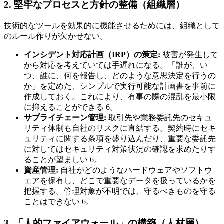
2. 堅牢なプロセスと方針の整備（組織層）
技術的なツールを効果的に機能させるためには、組織として
のルール作りが欠かせない。
インシデント対応計画（IRP）の策定:
被害が発生して
から対応を考えていては手遅れになる。「誰が、い
つ、誰に、何を報告し、どのような意思決定を行うの
か」を定めた、シンプルで実行可能な計画書を事前に
作成しておく。これにより、有事の際の混乱を最小限
に抑えることができる 6。
サプライチェーン管理:
取引先や業務委託先のセキュ
リティ体制も自社のリスクに直結する。契約時にセキ
ュリティに関する条項を盛り込んだり、重要な委託先
に対してはセキュリティ対策状況の確認を求めたりす
ることが望ましい 6。
資産管理:
自社がどのようなハードウェアやソフトウ
ェアを保有し、どこで重要なデータを扱っているかを
把握する。管理対象が不明では、守るべきものを守る
ことはできない 6。
3. 「人的ファイアウォール」の構築（人材層）