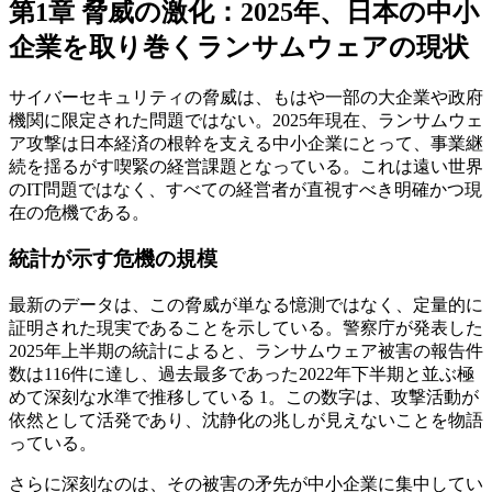
第1章 脅威の激化：2025年、日本の中小
企業を取り巻くランサムウェアの現状
サイバーセキュリティの脅威は、もはや一部の大企業や政府
機関に限定された問題ではない。2025年現在、ランサムウェ
ア攻撃は日本経済の根幹を支える中小企業にとって、事業継
続を揺るがす喫緊の経営課題となっている。これは遠い世界
のIT問題ではなく、すべての経営者が直視すべき明確かつ現
在の危機である。
統計が示す危機の規模
最新のデータは、この脅威が単なる憶測ではなく、定量的に
証明された現実であることを示している。警察庁が発表した
2025年上半期の統計によると、ランサムウェア被害の報告件
数は116件に達し、過去最多であった2022年下半期と並ぶ極
めて深刻な水準で推移している 1。この数字は、攻撃活動が
依然として活発であり、沈静化の兆しが見えないことを物語
っている。
さらに深刻なのは、その被害の矛先が中小企業に集中してい