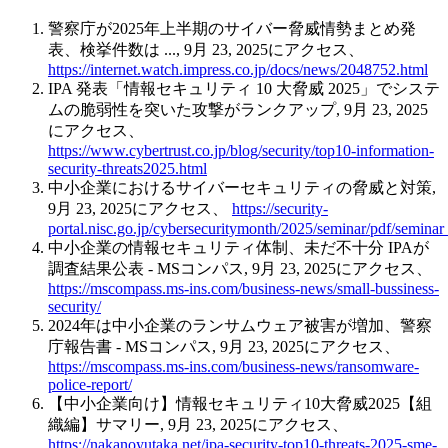
警察庁が2025年上半期のサイバー脅威情勢まとめ発
表、検挙件数は ..., 9月 23, 2025にアクセス、
https://internet.watch.impress.co.jp/docs/news/2048752.html
IPA 発表「情報セキュリティ 10 大脅威 2025」でシステ
ムの脆弱性を突いた攻撃がランクアップ, 9月 23, 2025
にアクセス、
https://www.cybertrust.co.jp/blog/security/top10-information-
security-threats2025.html
中小企業におけるサイバーセキュリティの脅威と対策,
9月 23, 2025にアクセス、
https://security-
portal.nisc.go.jp/cybersecuritymonth/2025/seminar/pdf/seminar
中小企業の情報セキュリティ体制、未だ不十分 IPAが
調査結果公表 - MSコンパス, 9月 23, 2025にアクセス、
https://mscompass.ms-ins.com/business-news/small-bussiness-
security/
2024年は中小企業のランサムウェア被害が増加、警察
庁報告書 - MSコンパス, 9月 23, 2025にアクセス、
https://mscompass.ms-ins.com/business-news/ransomware-
police-report/
【中小企業向け】情報セキュリティ10大脅威2025【組
織編】サマリー, 9月 23, 2025にアクセス、
https://nakanoyutaka.net/ipa-security-top10-threats-2025-sme-