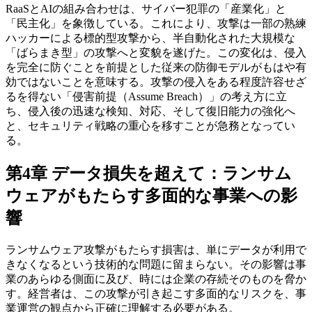
RaaSとAIの組み合わせは、サイバー犯罪の「産業化」と
「民主化」を象徴している。これにより、攻撃は一部の熟練
ハッカーによる標的型攻撃から、半自動化された大規模な
「ばらまき型」の攻撃へと変貌を遂げた。この変化は、侵入
を完全に防ぐことを前提とした従来の防御モデルがもはや有
効ではないことを意味する。攻撃の侵入をある程度許容せざ
るを得ない「侵害前提（Assume Breach）」の考え方に立
ち、侵入後の迅速な検知、対応、そして復旧能力の強化へ
と、セキュリティ戦略の重心を移すことが急務となってい
る。
第4章 データ損失を超えて：ランサム
ウェアがもたらす多面的な事業への影
響
ランサムウェア攻撃がもたらす損害は、単にデータが利用で
きなくなるという技術的な問題に留まらない。その影響は事
業のあらゆる側面に及び、時には企業の存続そのものを脅か
す。経営者は、この攻撃が引き起こす多面的なリスクを、事
業運営の観点から正確に理解する必要がある。