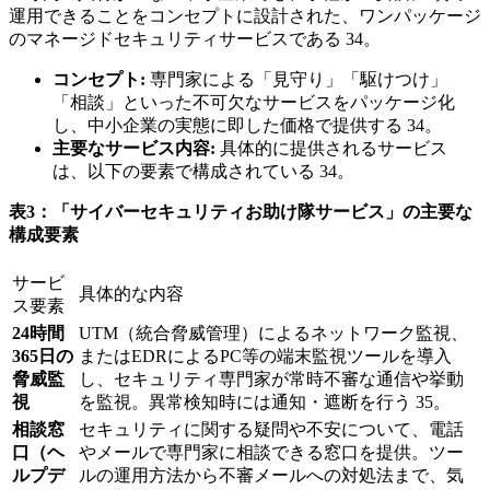
運用できることをコンセプトに設計された、ワンパッケージ
のマネージドセキュリティサービスである 34。
コンセプト:
専門家による「見守り」「駆けつけ」
「相談」といった不可欠なサービスをパッケージ化
し、中小企業の実態に即した価格で提供する 34。
主要なサービス内容:
具体的に提供されるサービス
は、以下の要素で構成されている 34。
表3：「サイバーセキュリティお助け隊サービス」の主要な
構成要素
サービ
具体的な内容
ス要素
24時間
UTM（統合脅威管理）によるネットワーク監視、
365日の
またはEDRによるPC等の端末監視ツールを導入
脅威監
し、セキュリティ専門家が常時不審な通信や挙動
視
を監視。異常検知時には通知・遮断を行う 35。
相談窓
セキュリティに関する疑問や不安について、電話
口（ヘ
やメールで専門家に相談できる窓口を提供。ツー
ルプデ
ルの運用方法から不審メールへの対処法まで、気