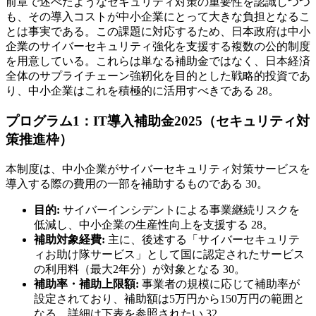
前章で述べたようなセキュリティ対策の重要性を認識しつつ
も、その導入コストが中小企業にとって大きな負担となるこ
とは事実である。この課題に対応するため、日本政府は中小
企業のサイバーセキュリティ強化を支援する複数の公的制度
を用意している。これらは単なる補助金ではなく、日本経済
全体のサプライチェーン強靭化を目的とした戦略的投資であ
り、中小企業はこれを積極的に活用すべきである 28。
プログラム1：IT導入補助金2025（セキュリティ対
策推進枠）
本制度は、中小企業がサイバーセキュリティ対策サービスを
導入する際の費用の一部を補助するものである 30。
目的:
サイバーインシデントによる事業継続リスクを
低減し、中小企業の生産性向上を支援する 28。
補助対象経費:
主に、後述する「サイバーセキュリテ
ィお助け隊サービス」として国に認定されたサービス
の利用料（最大2年分）が対象となる 30。
補助率・補助上限額:
事業者の規模に応じて補助率が
設定されており、補助額は5万円から150万円の範囲と
なる。詳細は下表を参照されたい 32。