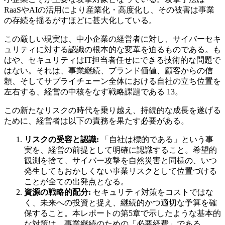
RaaSやAIの活用により産業化・高度化し、その被害は事業
の存続を揺るがすほどに甚大化している。
この厳しい現実は、中小企業の経営者に対し、サイバーセキ
ュリティに対する認識の根本的な変革を迫るものである。も
はや、セキュリティはIT担当者任せにできる技術的な問題で
はない。それは、事業継続、ブランド価値、顧客からの信
頼、そしてサプライチェーン全体における自社の立ち位置を
左右する、経営の中核をなす戦略課題である 13。
この新たなリスクの時代を乗り越え、持続的な成長を遂げる
ために、経営者は以下の責務を果たす必要がある。
リスクの受容と認識:
「自社は標的である」という事
実を、経営の前提として明確に認識すること。希望的
観測を捨て、サイバー攻撃を自然災害と同様の、いつ
発生してもおかしくない事業リスクとして位置づける
ことが全ての出発点となる。
資源の戦略的配分:
セキュリティ対策をコストではな
く、未来への投資と捉え、継続的かつ適切な予算を確
保すること。本レポートの第5章で示したような基本的
な対策は、事業継続のための「必要経費」である。