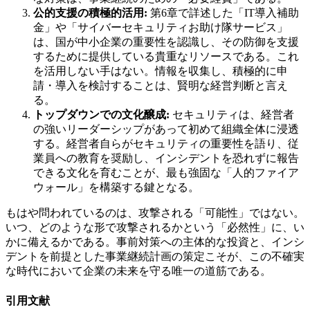
公的支援の積極的活用:
第6章で詳述した「IT導入補助
金」や「サイバーセキュリティお助け隊サービス」
は、国が中小企業の重要性を認識し、その防御を支援
するために提供している貴重なリソースである。これ
を活用しない手はない。情報を収集し、積極的に申
請・導入を検討することは、賢明な経営判断と言え
る。
トップダウンでの文化醸成:
セキュリティは、経営者
の強いリーダーシップがあって初めて組織全体に浸透
する。経営者自らがセキュリティの重要性を語り、従
業員への教育を奨励し、インシデントを恐れずに報告
できる文化を育むことが、最も強固な「人的ファイア
ウォール」を構築する鍵となる。
もはや問われているのは、攻撃される「可能性」ではない。
いつ、どのような形で攻撃されるかという「必然性」に、い
かに備えるかである。事前対策への主体的な投資と、インシ
デントを前提とした事業継続計画の策定こそが、この不確実
な時代において企業の未来を守る唯一の道筋である。
引用文献