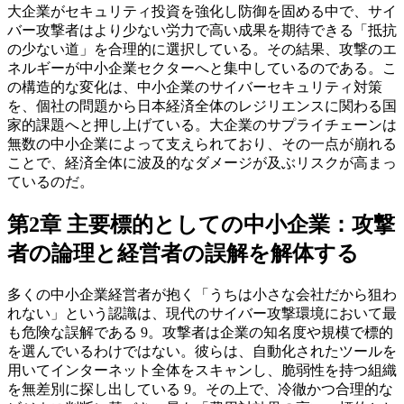
大企業がセキュリティ投資を強化し防御を固める中で、サイ
バー攻撃者はより少ない労力で高い成果を期待できる「抵抗
の少ない道」を合理的に選択している。その結果、攻撃のエ
ネルギーが中小企業セクターへと集中しているのである。こ
の構造的な変化は、中小企業のサイバーセキュリティ対策
を、個社の問題から日本経済全体のレジリエンスに関わる国
家的課題へと押し上げている。大企業のサプライチェーンは
無数の中小企業によって支えられており、その一点が崩れる
ことで、経済全体に波及的なダメージが及ぶリスクが高まっ
ているのだ。
第2章 主要標的としての中小企業：攻撃
者の論理と経営者の誤解を解体する
多くの中小企業経営者が抱く「うちは小さな会社だから狙わ
れない」という認識は、現代のサイバー攻撃環境において最
も危険な誤解である 9。攻撃者は企業の知名度や規模で標的
を選んでいるわけではない。彼らは、自動化されたツールを
用いてインターネット全体をスキャンし、脆弱性を持つ組織
を無差別に探し出している 9。その上で、冷徹かつ合理的な