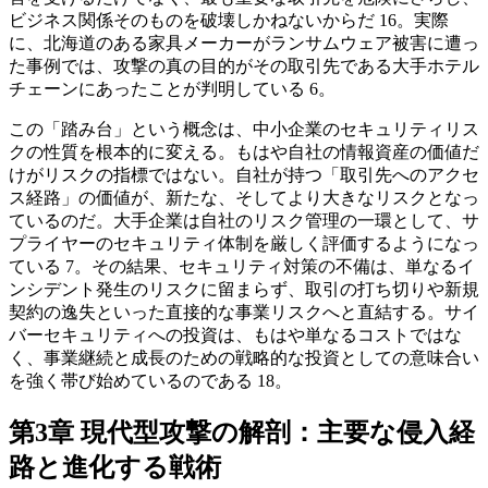
ビジネス関係そのものを破壊しかねないからだ 16。実際
に、北海道のある家具メーカーがランサムウェア被害に遭っ
た事例では、攻撃の真の目的がその取引先である大手ホテル
チェーンにあったことが判明している 6。
この「踏み台」という概念は、中小企業のセキュリティリス
クの性質を根本的に変える。もはや自社の情報資産の価値だ
けがリスクの指標ではない。自社が持つ「取引先へのアクセ
ス経路」の価値が、新たな、そしてより大きなリスクとなっ
ているのだ。大手企業は自社のリスク管理の一環として、サ
プライヤーのセキュリティ体制を厳しく評価するようになっ
ている 7。その結果、セキュリティ対策の不備は、単なるイ
ンシデント発生のリスクに留まらず、取引の打ち切りや新規
契約の逸失といった直接的な事業リスクへと直結する。サイ
バーセキュリティへの投資は、もはや単なるコストではな
く、事業継続と成長のための戦略的な投資としての意味合い
を強く帯び始めているのである 18。
第3章 現代型攻撃の解剖：主要な侵入経
路と進化する戦術