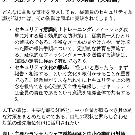
どんなに高度な技術を導入しても、従業員のセキュリティ意
識が低ければ、その防御は簡単に突破されてしまう。
セキュリティ意識向上トレーニング:
フィッシング攻
撃に対する最も効果的な防御策は、従業員一人ひとり
の警戒心である。不審なメールの見分け方や、受け取
った際の報告手順について、定期的な教育を実施す
る。疑似的なフィッシングメールを送信する訓練は、
知識の定着に極めて有効である 6。
セキュリティ文化の醸成:
「怪しいと思ったら、まず
報告・相談する」という文化を根付かせることが重要
である。従業員がミスを恐れずにセキュリティ上の懸
念を報告できる心理的安全性を確保し、セキュリティ
は全員の責任であるという意識を組織全体で共有する
6。
以下の表は、主要な感染経路と、中小企業が取るべき具体的
な対策をまとめたものである。自社の現状と照らし合わせ、
対策の優先順位付けに活用されたい。
表1：主要なランサムウェア感染経路と中小企業向け対策