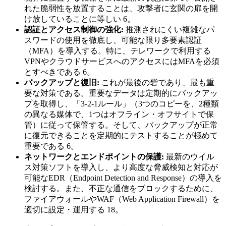
れた脆弱性を放置することは、攻撃者に玄関の扉を開
け放していることに等しい 6。
認証とアクセス制御の強化:
推測されにくい複雑なパ
スワードの使用を徹底し、可能な限り多要素認証
（MFA）を導入する。特に、テレワークで利用する
VPNやクラウドサービスへのアクセスにはMFAを必須
とすべきである 6。
バックアップと復旧:
これが最後の砦であり、最も重
要な対策である。重要なデータは定期的にバックアッ
プを取得し、「3-2-1ルール」（3つのコピーを、2種類
の異なる媒体で、1つはオフライン・オフサイトで保
管）に従って保管する。そして、バックアップが正常
に復元できることを定期的にテストすることが極めて
重要である 6。
ネットワークとエンドポイントの保護:
最新のウイル
ス対策ソフトを導入し、より高度な脅威検知と対応が
可能なEDR（Endpoint Detection and Response）の導入を
検討する。また、不正な通信をブロックするために、
ファイアウォールやWAF（Web Application Firewall）を
適切に設定・運用する 18。