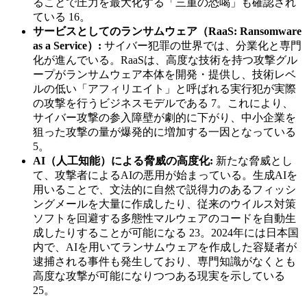
ることで圧力を最大化する「三重の恐喝」も確認され
ている 16。
サービスとしてのランサムウェア（RaaS: Ransomware
as a Service）:
サイバー犯罪の世界では、分業化と専門
化が進んでいる。RaaSは、高度な技術を持つ攻撃グル
ープがランサムウェア本体を開発・提供し、技術レベ
ルの低い「アフィリエイト」と呼ばれる実行犯が実際
の攻撃を行うビジネスモデルである 7。これにより、
サイバー攻撃の参入障壁が劇的に下がり、中小企業を
狙った攻撃の量が爆発的に増加する一因となっている
5。
AI（人工知能）による脅威の高度化:
新たな脅威とし
て、攻撃者によるAIの悪用が始まっている。生成AIを
用いることで、文法的に自然で説得力のあるフィッシ
ングメールを大量に作成したり、従来のウイルス対策
ソフトを回避する多態性マルウェアのコードを自動生
成したりすることが可能になる 23。2024年には日本国
内で、AIを用いてランサムウェアを作成した容疑者が
逮捕される事件も発生しており、専門知識がなくとも
高度な攻撃が可能になりつつある現実を示している
25。