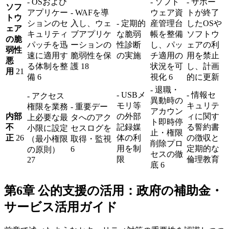
- OSおよび
- ソフト
- サポー
ソフ
アプリケー
- WAFを導
ウェア資
トが終了
トウ
ションのセ
入し、ウェ
- 定期的
産管理台
したOSや
ェア
キュリティ
ブアプリケ
な脆弱
帳を整備
ソフトウ
の脆
パッチを迅
ーションの
性診断
し、パッ
ェアの利
弱性
速に適用す
脆弱性を保
の実施
チ適用の
用を禁止
悪
る体制を整
護 18
状況を可
し、計画
用
21
備 6
視化 6
的に更新
- 退職・
- USBメ
- 情報セ
- アクセス
異動時の
モリ等
キュリテ
権限を業務
- 重要デー
アカウン
内部
の外部
ィに関す
上必要な最
タへのアク
ト即時停
不
記録媒
る誓約書
小限に設定
セスログを
止・権限
正
26
体の利
の徴収と
（最小権限
取得・監視
削除プロ
用を制
定期的な
6
の原則）
セスの徹
限
倫理教育
27
底 6
第6章 公的支援の活用：政府の補助金・
サービス活用ガイド