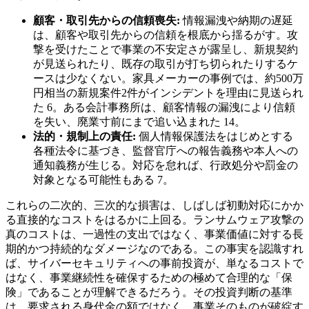
顧客・取引先からの信頼喪失:
情報漏洩や納期の遅延
は、顧客や取引先からの信頼を根底から揺るがす。攻
撃を受けたことで事業の不安定さが露呈し、新規契約
が見送られたり、既存の取引が打ち切られたりするケ
ースは少なくない。家具メーカーの事例では、約500万
円相当の新規案件2件がインシデントを理由に見送られ
た 6。ある会計事務所は、顧客情報の漏洩により信頼
を失い、廃業寸前にまで追い込まれた 14。
法的・規制上の責任:
個人情報保護法をはじめとする
各種法令に基づき、監督官庁への報告義務や本人への
通知義務が生じる。対応を怠れば、行政処分や罰金の
対象となる可能性もある 7。
これらの二次的、三次的な損害は、しばしば初動対応にかか
る直接的なコストをはるかに上回る。ランサムウェア攻撃の
真のコストは、一過性の支出ではなく、事業価値に対する長
期的かつ持続的なダメージなのである。この事実を認識すれ
ば、サイバーセキュリティへの事前投資が、単なるコストで
はなく、事業継続性を確保するための極めて合理的な「保
険」であることが理解できるだろう。その投資判断の基準
は、要求される身代金の額ではなく、事業そのものが破綻す