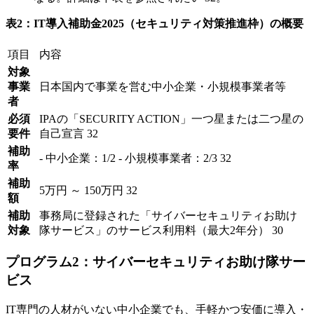
表2：IT導入補助金2025（セキュリティ対策推進枠）の概要
項目
内容
対象
事業
日本国内で事業を営む中小企業・小規模事業者等
者
必須
IPAの「SECURITY ACTION」一つ星または二つ星の
要件
自己宣言 32
補助
- 中小企業：1/2 - 小規模事業者：2/3 32
率
補助
5万円 ～ 150万円 32
額
補助
事務局に登録された「サイバーセキュリティお助け
対象
隊サービス」のサービス利用料（最大2年分） 30
プログラム2：サイバーセキュリティお助け隊サー
ビス
IT専門の人材がいない中小企業でも、手軽かつ安価に導入・