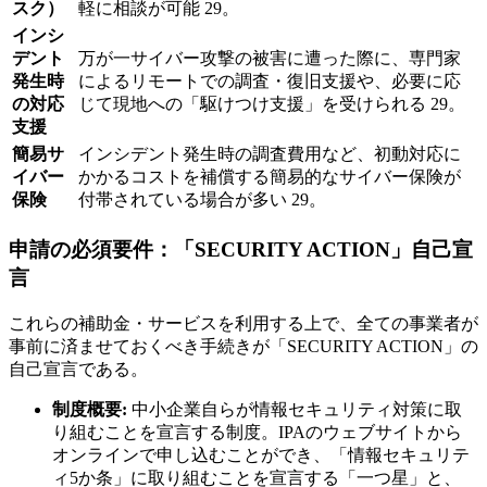
スク）
軽に相談が可能 29。
インシ
デント
万が一サイバー攻撃の被害に遭った際に、専門家
発生時
によるリモートでの調査・復旧支援や、必要に応
の対応
じて現地への「駆けつけ支援」を受けられる 29。
支援
簡易サ
インシデント発生時の調査費用など、初動対応に
イバー
かかるコストを補償する簡易的なサイバー保険が
保険
付帯されている場合が多い 29。
申請の必須要件：「SECURITY ACTION」自己宣
言
これらの補助金・サービスを利用する上で、全ての事業者が
事前に済ませておくべき手続きが「SECURITY ACTION」の
自己宣言である。
制度概要:
中小企業自らが情報セキュリティ対策に取
り組むことを宣言する制度。IPAのウェブサイトから
オンラインで申し込むことができ、「情報セキュリテ
ィ5か条」に取り組むことを宣言する「一つ星」と、