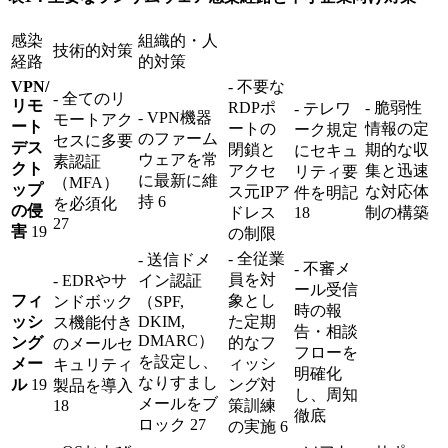
感染
組織的・人
技術的対策
経路
的対策
VPN/
- 不要な
- 全てのリ
リモ
RDPポ
- 脆弱性
- テレワ
- VPN機器
モートアク
ート
ートの
情報の定
ーク規定
のファーム
セスに多要
デス
閉鎖と
期的な収
にセキュ
ウェアを常
素認証
クト
アクセ
集と迅速
リティ要
に最新に維
（MFA）
ップ
ス元IPア
な対応体
件を明記
持 6
を必須化
の侵
ドレス
18
制の構築
27
害
19
の制限
- 全従業
- 送信ドメ
- 不審メ
員を対
- EDRやサ
イン認証
ール受信
フィ
象とし
ンドボック
（SPF,
時の報
ッシ
DKIM,
た定期
ス機能付き
告・相談
DMARC）
ング
的なフ
のメールセ
フローを
を設定し、
メー
ィッシ
キュリティ
明確化
なりすまし
ル
19
ング対
製品を導入
し、周知
メールをブ
18
策訓練
徹底
ロック 27
の実施 6