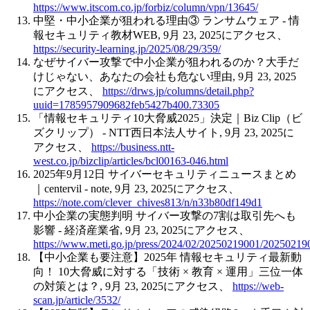
https://www.itscom.co.jp/forbiz/column/vpn/13645/
中堅・中小企業が狙われる理由③ ランサムウェア - 情
報セキュリティ教材WEB, 9月 23, 2025にアクセス、
https://security-learning.jp/2025/08/29/359/
なぜサイバー攻撃で中小企業が狙われるのか？大手だ
けじゃない、あなたの会社も危ない理由, 9月 23, 2025
にアクセス、
https://drws.jp/columns/detail.php?
uuid=1785957909682feb5427b400.73305
「情報セキュリティ10大脅威2025」決定｜Biz Clip（ビ
ズクリップ） - NTT西日本法人サイト, 9月 23, 2025に
アクセス、
https://business.ntt-
west.co.jp/bizclip/articles/bcl00163-046.html
2025年9月12日 サイバーセキュリティニュースまとめ
｜centervil - note, 9月 23, 2025にアクセス、
https://note.com/clever_chives813/n/n33b80df149d1
中小企業の実態判明 サイバー攻撃の7割は取引先へも
影響 - 経済産業省, 9月 23, 2025にアクセス、
https://www.meti.go.jp/press/2024/02/20250219001/20250219
【中小企業も要注意】2025年 情報セキュリティ最新動
向！ 10大脅威に対する「技術 × 教育 × 運用」三位一体
の対策とは？, 9月 23, 2025にアクセス、
https://web-
scan.jp/article/3532/