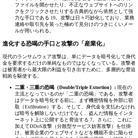
ファイルを開かせたり、不正なウェブサイトへのリン
クをクリックさせたりする古典的ながら依然として強
力な手口である 19。攻撃は日々巧妙化しており、業務
連絡や取引先を装った極めて見分けのつきにくいメー
ルが用いられる。
進化する恐喝の手口と攻撃の「産業化」
現代のランサムウェア攻撃は、単にデータを暗号化して身代
金を要求するだけの単純なものではなくなっている。攻撃者
は被害者から最大限の利益を引き出すために、多層的な脅迫
戦術を駆使する。
二重・三重の恐喝（Double/Triple Extortion）:
現在の
主流となっているのが「二重の恐喝」である。攻撃者
はデータを暗号化する前に、まず機密情報を外部に窃
取（Exfiltration）する。そして、身代金を支払わなけれ
ば暗号を解除しないだけでなく、盗んだ情報をインタ
ーネット上に公開すると脅迫する 7。さらに、これに
加えてDDoS攻撃（分散型サービス妨害攻撃）を仕掛
け、被害企業のウェブサイトなどを機能不全に陥らせ