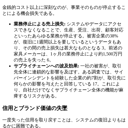
金銭的コスト以上に深刻なのが、事業そのものが停止するこ
とによる機会損失である。
業務停止による売上損失:
システムやデータにアクセ
スできなくなることで、生産、受注、出荷、顧客対応
といったあらゆる業務が停止する。被害企業の38%
が、復旧に1週間以上を要しているというデータもあ
り、その間の売上損失は甚大なものとなる 3。前述の
家具メーカーは、1ヶ月の業務停止により約1,500万円
の売上を失った 6。
サプライチェーンへの波及効果:
一社の被害が、取引
先全体に連鎖的な影響を及ぼす。ある調査では、サイ
バーインシデントを経験した企業の約7割が、取引先に
何らかの影響を与えたと回答している 17。これによ
り、自社だけでなくサプライチェーン全体の機能が麻
痺するリスクがある。
信用とブランド価値の失墜
一度失った信用を取り戻すことは、システムの復旧よりもは
るかに困難である。