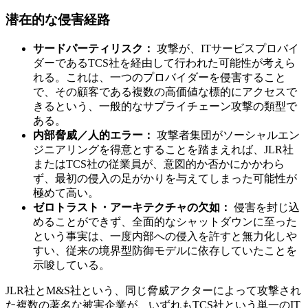
潜在的な侵害経路
サードパーティリスク：
攻撃が、ITサービスプロバイ
ダーであるTCS社を経由して行われた可能性が考えら
れる。これは、一つのプロバイダーを侵害すること
で、その顧客である複数の高価値な標的にアクセスで
きるという、一般的なサプライチェーン攻撃の類型で
ある。
内部脅威／人的エラー：
攻撃者集団がソーシャルエン
ジニアリングを得意とすることを踏まえれば、JLR社
またはTCS社の従業員が、意図的か否かにかかわら
ず、最初の侵入の足がかりを与えてしまった可能性が
極めて高い。
ゼロトラスト・アーキテクチャの欠如：
侵害を封じ込
めることができず、全面的なシャットダウンに至った
という事実は、一度内部への侵入を許すと無力化しや
すい、従来の境界型防御モデルに依存していたことを
示唆している。
JLR社とM&S社という、同じ脅威アクターによって攻撃され
た複数の著名な被害企業が、いずれもTCS社という単一のIT