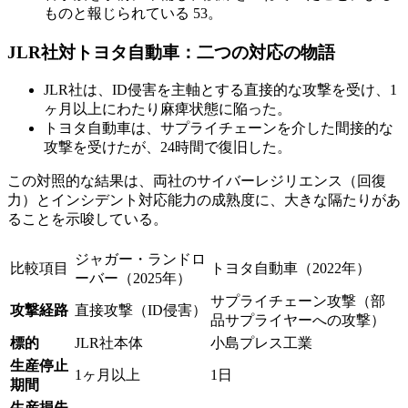
ものと報じられている 53。
JLR社対トヨタ自動車：二つの対応の物語
JLR社は、ID侵害を主軸とする直接的な攻撃を受け、1
ヶ月以上にわたり麻痺状態に陥った。
トヨタ自動車は、サプライチェーンを介した間接的な
攻撃を受けたが、24時間で復旧した。
この対照的な結果は、両社のサイバーレジリエンス（回復
力）とインシデント対応能力の成熟度に、大きな隔たりがあ
ることを示唆している。
ジャガー・ランドロ
比較項目
トヨタ自動車（2022年）
ーバー（2025年）
サプライチェーン攻撃（部
攻撃経路
直接攻撃（ID侵害）
品サプライヤーへの攻撃）
標的
JLR社本体
小島プレス工業
生産停止
1ヶ月以上
1日
期間
生産損失