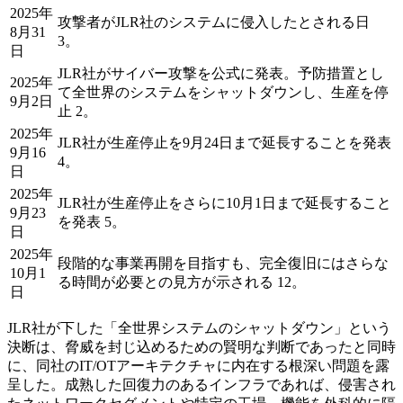
2025年
攻撃者がJLR社のシステムに侵入したとされる日
8月31
3。
日
JLR社がサイバー攻撃を公式に発表。予防措置とし
2025年
て全世界のシステムをシャットダウンし、生産を停
9月2日
止 2。
2025年
JLR社が生産停止を9月24日まで延長することを発表
9月16
4。
日
2025年
JLR社が生産停止をさらに10月1日まで延長すること
9月23
を発表 5。
日
2025年
段階的な事業再開を目指すも、完全復旧にはさらな
10月1
る時間が必要との見方が示される 12。
日
JLR社が下した「全世界システムのシャットダウン」という
決断は、脅威を封じ込めるための賢明な判断であったと同時
に、同社のIT/OTアーキテクチャに内在する根深い問題を露
呈した。成熟した回復力のあるインフラであれば、侵害され