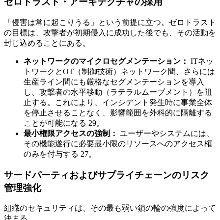
ゼロトラスト・アーキテクチャの採用
「侵害は常に起こりうる」という前提に立つ。ゼロトラスト
の目標は、攻撃者が初期侵入に成功した後でも、その活動を
封じ込めることにある。
ネットワークのマイクロセグメンテーション：
ITネッ
トワークとOT（制御技術）ネットワーク間、さらには
生産ライン間にも厳格なセグメンテーションを導入
し、攻撃者の水平移動（ラテラルムーブメント）を阻
止する。これにより、インシデント発生時に事業全体
を停止させることなく、影響範囲を外科的に隔離する
ことが可能になる 29。
最小権限アクセスの強制：
ユーザーやシステムには、
その機能遂行に必要最小限のリソースへのアクセス権
のみを付与する 27。
サードパーティおよびサプライチェーンのリスク
管理強化
組織のセキュリティは、その最も弱い鎖の輪の強度によって
決まる。