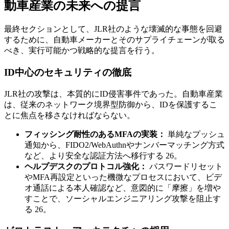
動車産業の未来への提言
最終セクションとして、JLR社のような壊滅的な事態を回避
するために、自動車メーカーとそのサプライチェーンが取る
べき、実行可能かつ戦略的な提言を行う。
ID中心のセキュリティの徹底
JLR社の攻撃は、本質的にID侵害事件であった。自動車産業
は、従来のネットワーク境界型防御から、IDを保護するこ
とに焦点を移さなければならない。
フィッシング耐性のあるMFAの実装：
単純なプッシュ
通知から、FIDO2/WebAuthnやナンバーマッチング方式
など、より安全な認証方法へ移行する 26。
ヘルプデスクのプロトコル強化：
パスワードリセット
やMFA再設定といった機微なプロセスにおいて、ビデ
オ通話による本人確認など、意図的に「摩擦」を増や
すことで、ソーシャルエンジニアリング攻撃を阻止す
る 26。