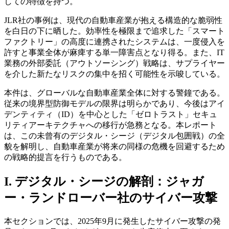
しての特徴を持つ。
JLR社の事例は、現代の自動車産業が抱える構造的な脆弱性
を白日の下に晒した。効率性を極限まで追求した「スマート
ファクトリー」の高度に連携されたシステムは、一度侵入を
許すと事業全体が麻痺する単一障害点となり得る。また、IT
業務の外部委託（アウトソーシング）戦略は、サプライヤー
を介した新たなリスクの集中を招く可能性を示唆している。
本件は、グローバルな自動車産業全体に対する警鐘である。
従来の境界型防御モデルの限界は明らかであり、今後はアイ
デンティティ（ID）を中心とした「ゼロトラスト」セキュ
リティアーキテクチャへの移行が急務となる。本レポート
は、この未曾有のデジタル・シージ（デジタル包囲戦）の全
貌を解明し、自動車産業が将来の同様の危機を回避するため
の戦略的提言を行うものである。
I. デジタル・シージの解剖：ジャガ
ー・ランドローバー社のサイバー攻撃
本セクションでは、2025年9月に発生したサイバー攻撃の発