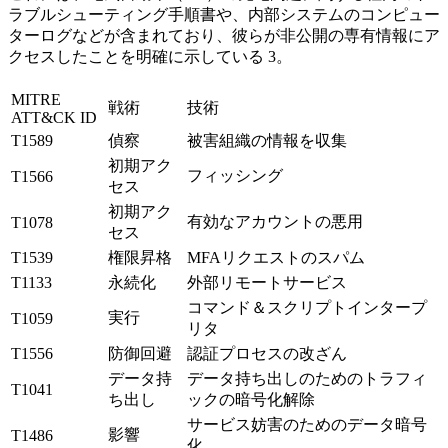
ラブルシューティング手順書や、内部システムのコンピュー
ターログなどが含まれており、彼らが非公開の専有情報にア
クセスしたことを明確に示している 3。
MITRE
戦術
技術
ATT&CK ID
T1589
偵察
被害組織の情報を収集
初期アク
フィッシング
T1566
セス
初期アク
有効なアカウントの悪用
T1078
セス
T1539
権限昇格
MFAリクエストのスパム
T1133
永続化
外部リモートサービス
コマンド＆スクリプトインタープ
実行
T1059
リタ
T1556
防御回避
認証プロセスの改ざん
データ持
データ持ち出しのためのトラフィ
T1041
ち出し
ックの暗号化解除
サービス妨害のためのデータ暗号
影響
T1486
化