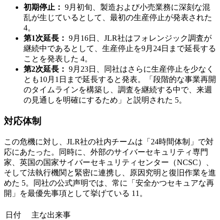
初期停止：
9月初旬、製造および小売業務に深刻な混
乱が生じているとして、最初の生産停止が発表された
4。
第1次延長：
9月16日、JLR社はフォレンジック調査が
継続中であるとして、生産停止を9月24日まで延長する
ことを発表した 4。
第2次延長：
9月23日、同社はさらに生産停止を少なく
とも10月1日まで延長すると発表。「段階的な事業再開
のタイムラインを構築し、調査を継続する中で、来週
の見通しを明確にするため」と説明された 5。
対応体制
この危機に対し、JLR社の社内チームは「24時間体制」で対
応にあたった。同時に、外部のサイバーセキュリティ専門
家、英国の国家サイバーセキュリティセンター（NCSC）、
そして法執行機関と緊密に連携し、原因究明と復旧作業を進
めた 5。同社の公式声明では、常に「安全かつセキュアな再
開」を最優先事項として挙げている 11。
日付
主な出来事