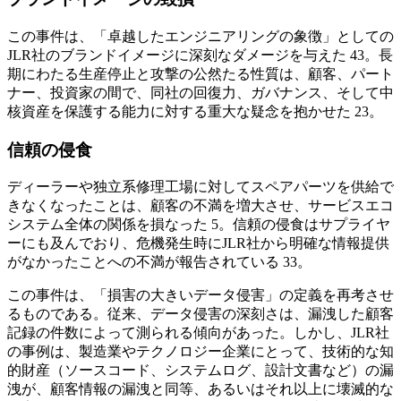
この事件は、「卓越したエンジニアリングの象徴」としての
JLR社のブランドイメージに深刻なダメージを与えた 43。長
期にわたる生産停止と攻撃の公然たる性質は、顧客、パート
ナー、投資家の間で、同社の回復力、ガバナンス、そして中
核資産を保護する能力に対する重大な疑念を抱かせた 23。
信頼の侵食
ディーラーや独立系修理工場に対してスペアパーツを供給で
きなくなったことは、顧客の不満を増大させ、サービスエコ
システム全体の関係を損なった 5。信頼の侵食はサプライヤ
ーにも及んでおり、危機発生時にJLR社から明確な情報提供
がなかったことへの不満が報告されている 33。
この事件は、「損害の大きいデータ侵害」の定義を再考させ
るものである。従来、データ侵害の深刻さは、漏洩した顧客
記録の件数によって測られる傾向があった。しかし、JLR社
の事例は、製造業やテクノロジー企業にとって、技術的な知
的財産（ソースコード、システムログ、設計文書など）の漏
洩が、顧客情報の漏洩と同等、あるいはそれ以上に壊滅的な