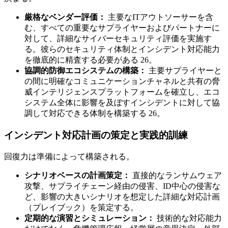
厳格なベンダー評価：
主要なITアウトソーサーを含
む、すべての重要なサプライヤーおよびパートナーに
対して、詳細なサイバーセキュリティ評価を実施す
る。彼らのセキュリティ体制とインシデント対応能力
を徹底的に精査する必要がある 26。
協調的防御エコシステムの構築：
主要サプライヤーと
の間に明確なコミュニケーションチャネルと共有の脅
威インテリジェンスプラットフォームを確立し、エコ
システム全体に影響を及ぼすインシデントに対して協
調して対応できる体制を構築する 26。
インシデント対応計画の策定と実践的訓練
回復力は準備によって構築される。
シナリオベースの計画策定：
直接的なランサムウェア
攻撃、サプライチェーン経由の侵害、ID中心の侵害な
ど、影響の大きいシナリオを想定した詳細な対応計画
（プレイブック）を策定する。
定期的な演習とシミュレーション：
技術的な対応能力