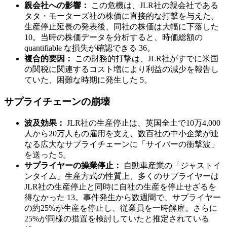
親会社への影響：
この危機は、JLR社の親会社である
タタ・モーターズ社の株価に直接的な打撃を与えた。
生産停止延長の発表後、同社の株価は大幅に下落した
10。当時の株価データを分析すると、時価総額の
quantifiable な損失が確認できる 36。
複合的要因：
この財務的打撃は、JLR社がすでに米国
の関税に関連するコスト増により利益の減少を報告し
ていた、困難な時期に発生した 5。
サプライチェーンの崩壊
波及効果：
JLR社の生産停止は、英国全土で10万4,000
人から20万人もの雇用を支え、数百社の中小企業が連
なる広大なサプライチェーンに「サイバーの衝撃波」
を送った 5。
サプライヤーの操業停止：
自動車産業の「ジャストイ
ンタイム」生産方式の性質上、多くのサプライヤーは
JLR社の生産停止と同時に自社の生産を停止せざるを
得なかった 13。事件発生から数週間で、サプライヤー
の約25%が生産を停止し、従業員を一時解雇。さらに
25%が同様の措置を検討していたと推定されている