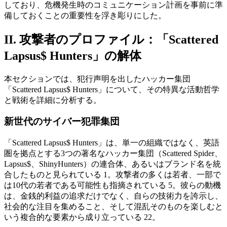
しており、危機発生時のコミュニケーション計画を事前に準
備しておくことの重要性を浮き彫りにした。
II. 攻撃者のプロファイル：「Scattered
Lapsus$ Hunters」の解体
本セクションでは、犯行声明を出したハッカー集団
「Scattered Lapsus$ Hunters」について、その特異な活動哲学
と戦術を詳細に分析する。
新世代のサイバー犯罪集団
「Scattered Lapsus$ Hunters」は、単一の組織ではなく、英語
圏を拠点とする3つの著名なハッカー集団（Scattered Spider、
Lapsus$、ShinyHunters）の連合体、あるいはブランド名を統
合したものと見られている 1。攻撃者の多くは若者、一部で
は10代の若者である可能性も指摘されている 5。彼らの動機
は、金銭的利益の追求だけでなく、自らの技術力を誇示し、
社会的な注目を集めること、そして混乱そのものを楽しむと
いう複合的な要素から成り立っている 22。