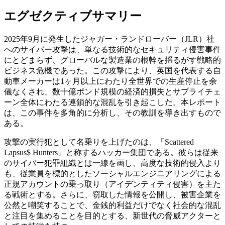
エグゼクティブサマリー
2025年9月に発生したジャガー・ランドローバー（JLR）社
へのサイバー攻撃は、単なる技術的なセキュリティ侵害事件
にとどまらず、グローバルな製造業の根幹を揺るがす戦略的
ビジネス危機であった。この攻撃により、英国を代表する自
動車メーカーは1ヶ月以上にわたり全世界での生産停止を余
儀なくされ、数十億ポンド規模の経済的損失とサプライチェ
ーン全体にわたる連鎖的な混乱を引き起こした。本レポート
は、この事件を多角的に分析し、その教訓を導き出すもので
ある。
攻撃の実行犯として名乗りを上げたのは、「Scattered
Lapsus$ Hunters」と称するハッカー集団である。彼らは従来
のサイバー犯罪組織とは一線を画し、高度な技術的侵入より
も、従業員を標的としたソーシャルエンジニアリングによる
正規アカウントの乗っ取り（アイデンティティ侵害）を主た
る戦術とする。さらに、窃取した情報を公開し、被害企業を
公然と嘲笑することで、金銭的利益だけでなく社会的な混乱
と注目を集めることを目的とする、新世代の脅威アクターと