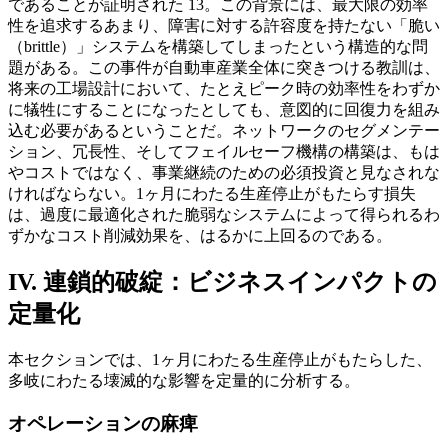
であることが証明された 13。この背景には、最大限の効率
性を追求するあまり、障害に対する許容度を持たない「脆い
（brittle）」システムを構築してしまったという構造的な問
題がある。この事件が自動車産業全体に突きつける教訓は、
将来の工場設計において、たとえピーク時の効率性をわずか
に犠牲にすることになったとしても、意図的に回復力を組み
込む必要があるということだ。ネットワークのセグメンテー
ション、冗長性、そしてフェイルセーフ機構の構築は、もは
やコストではなく、事業継続のための必須投資と見なされな
ければならない。1ヶ月にわたる生産停止がもたらす損失
は、過度に最適化された脆弱なシステムによって得られるわ
ずかなコスト削減効果を、はるかに上回るのである。
IV. 連鎖的破綻：ビジネスインパクトの
定量化
本セクションでは、1ヶ月にわたる生産停止がもたらした、
多岐にわたる壊滅的な影響を定量的に分析する。
オペレーションの麻痺