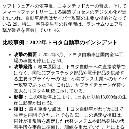
ソフトウェアへの依存度、コネクテッドカーの普及、そして
スマートファクトリーによる製造プロセスのデジタル化が進
むにつれ、自動車産業はサイバー攻撃の主要な標的となって
いる 29。特に、事件発生前の数年間は、ランサムウェア攻
撃が業界を席巻していた 46。
比較事例：2022年トヨタ自動車のインシデント
攻撃の概要：
2022年3月、トヨタ自動車は国内全14工
場の稼働を停止した 50。
攻撃経路：
根本原因は、トヨタ自動車への直接攻撃で
はなく、同社にプラスチック部品や電子部品を供給す
る主要サプライヤーの1社、小島プレス工業へのサイバ
ー攻撃であった 34。これは、サプライチェーンが持つ
甚大なリスクを明確に示している。
影響：
この稼働停止により、1日あたり約13,000台の生
産に影響が出た 52。
復旧：
最も重要な点は、トヨタ自動車がわずか1日で
生産を再開できたことである 53。この迅速な復旧は、
同社が非常時を想定した代替システムや部品発注の代
替手段を事前に準備し、訓練を重ねていたことによる