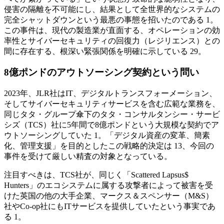
侵害の隔離を不可能にし、結果として全世界的なシステムの
完全シャットダウンという最悪の事態を招いたのである 1。
この事件は、現代の製造業が直面する、オペレーションの効
率性とサイバーセキュリティの回復力（レジリエンス）との
間に存在する、根深い緊張関係を明確に示している 29。
8億ポンドのアウトソーシング契約という問い
2023年、JLR社はIT、デジタルトランスフォーメーション、
そしてサイバーセキュリティサービスを含む広範な業務を、
同じタタ・グループ傘下のタタ・コンサルタンシー・サービ
シズ（TCS）社に5年間で8億ポンドという大規模な契約でア
ウトソーシングしていた 1。「デジタル資産の変革、簡素
化、管理支援」を目的としたこの戦略的決定は 13、今回の
事件を受けて厳しい精査の対象となっている。
注目すべきは、TCS社が、同じく「Scattered Lapsus$
Hunters」のエコシステムに属する攻撃者によって被害を受
けた英国の他の大手企業、マークス＆スペンサー（M&S）
社やCo-op社にもITサービスを提供していたという事実であ
る 1。