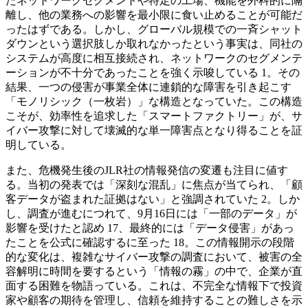
たネットワークセグメントや特定の工場、機能を外科的に隔
離し、他の業務への影響を最小限に食い止めることが可能だ
ったはずである。しかし、グローバル規模での一斉シャット
ダウンという選択肢しか取れなかったという事実は、同社の
システムが高度に相互接続され、ネットワークのセグメンテ
ーションが不十分であったことを強く示唆している 1。その
結果、一つの侵害が事業全体に連鎖的な障害を引き起こす
「モノリシック（一枚岩）」な構造となっていた。この構造
こそが、効率性を追求した「スマートファクトリー」が、サ
イバー攻撃に対して壊滅的な単一障害点となり得ることを証
明している。
また、危機発生後のJLR社の情報発信の変遷も注目に値す
る。当初の発表では「深刻な混乱」に焦点が当てられ、「顧
客データが盗まれた証拠はない」と強調されていた 2。しか
し、調査が進むにつれて、9月16日には「一部のデータ」が
影響を受けたと認め 17、最終的には「データ侵害」があっ
たことを公式に確認するに至った 18。この情報開示の段階
的な変化は、複雑なサイバー攻撃の調査において、被害の全
容解明に時間を要するという「情報の霧」の中で、企業が直
面する困難を物語っている。これは、不完全な情報下で投資
家や顧客の期待を管理し、信頼を維持することの難しさを示