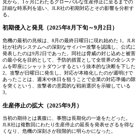
見から、1ヶ月にわたるグローバルな生産停止に至るまでの
詳細な時系列を追い、JLR社の初期対応とその影響を分析す
る。
初期侵入と発見（2025年8月下旬～9月2日）
危機の最初の兆候は、8月の最終日曜日に現れ始めた 1。JLR
社が社内システムへの深刻なサイバー攻撃を認識し、公式に
発表したのは9月2日であった。同社は脅威の封じ込めと被害
の最小化を目的として、予防的措置として全世界の全システ
ムを即座にシャットダウンするという抜本的な決断を下した
2。攻撃が日曜日に発生し、対応が本格化したのが週明けで
あったことは、週末や休日を狙うことで企業の対応準備の隙
を突くという、攻撃者の意図的な戦術選択を示唆している
3。
生産停止の拡大（2025年9月）
当初の期待とは裏腹に、事態は長期化の一途をたどった。
JLR社は複数回にわたり生産停止の延長を発表せざるを得な
くなり、危機の深刻さが段階的に明らかになった。