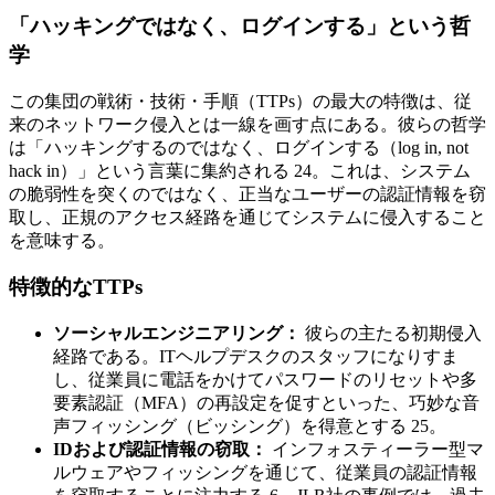
「ハッキングではなく、ログインする」という哲
学
この集団の戦術・技術・手順（TTPs）の最大の特徴は、従
来のネットワーク侵入とは一線を画す点にある。彼らの哲学
は「ハッキングするのではなく、ログインする（log in, not
hack in）」という言葉に集約される 24。これは、システム
の脆弱性を突くのではなく、正当なユーザーの認証情報を窃
取し、正規のアクセス経路を通じてシステムに侵入すること
を意味する。
特徴的なTTPs
ソーシャルエンジニアリング：
彼らの主たる初期侵入
経路である。ITヘルプデスクのスタッフになりすま
し、従業員に電話をかけてパスワードのリセットや多
要素認証（MFA）の再設定を促すといった、巧妙な音
声フィッシング（ビッシング）を得意とする 25。
IDおよび認証情報の窃取：
インフォスティーラー型マ
ルウェアやフィッシングを通じて、従業員の認証情報