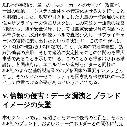
JLR社の事例は、単一の主要メーカーへのサイバー攻撃が、
一国の産業エコシステム全体を不安定化させる力を持つこと
を明確に示した。攻撃が引き起こした大量の一時解雇の可能
性やサプライヤーの倒産リスクは、この問題を一企業の経営
問題から、経済安全保障、ひいては国家安全保障の問題へと
昇華させた。政府が閣僚レベルで直接介入し、サプライチェ
ーンの維持に乗り出したという事実は 11、この事件がもは
やJLR社の利益だけの問題ではなく、英国の製造業基盤、熟
練労働者の雇用、そして経済の安定性そのものに関わる重大
事態であることを示している。このことから導き出される結
論は、各国政府は、エネルギーや金融セクターと同様に、
JLR社のような基幹製造業のハブを国家の重要インフラとみ
なし、そのサイバーセキュリティを国家的な保護戦略の一環
として位置づける必要があるということである。
V. 信頼の侵害：データ漏洩とブランド
イメージの失墜
本セクションでは、確認されたデータ侵害の性質と、それが
JLR社のブランド、およびステークホルダーとの関係に与え