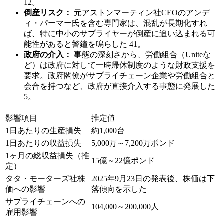
12。
倒産リスク：
元アストンマーティン社CEOのアンデ
ィ・パーマー氏を含む専門家は、混乱が長期化すれ
ば、特に中小のサプライヤーが倒産に追い込まれる可
能性があると警鐘を鳴らした 41。
政府の介入：
事態の深刻さから、労働組合（Uniteな
ど）は政府に対して一時帰休制度のような財政支援を
要求。政府閣僚がサプライチェーン企業や労働組合と
会合を持つなど、政府が直接介入する事態に発展した
5。
影響項目
推定値
1日あたりの生産損失
約1,000台
1日あたりの収益損失
5,000万～7,200万ポンド
1ヶ月の総収益損失（推
15億～22億ポンド
定）
タタ・モーターズ社株
2025年9月23日の発表後、株価は下
価への影響
落傾向を示した
サプライチェーンへの
104,000～200,000人
雇用影響