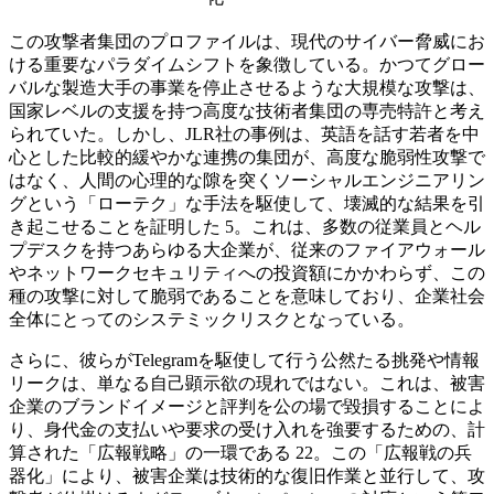
この攻撃者集団のプロファイルは、現代のサイバー脅威にお
ける重要なパラダイムシフトを象徴している。かつてグロー
バルな製造大手の事業を停止させるような大規模な攻撃は、
国家レベルの支援を持つ高度な技術者集団の専売特許と考え
られていた。しかし、JLR社の事例は、英語を話す若者を中
心とした比較的緩やかな連携の集団が、高度な脆弱性攻撃で
はなく、人間の心理的な隙を突くソーシャルエンジニアリン
グという「ローテク」な手法を駆使して、壊滅的な結果を引
き起こせることを証明した 5。これは、多数の従業員とヘル
プデスクを持つあらゆる大企業が、従来のファイアウォール
やネットワークセキュリティへの投資額にかかわらず、この
種の攻撃に対して脆弱であることを意味しており、企業社会
全体にとってのシステミックリスクとなっている。
さらに、彼らがTelegramを駆使して行う公然たる挑発や情報
リークは、単なる自己顕示欲の現れではない。これは、被害
企業のブランドイメージと評判を公の場で毀損することによ
り、身代金の支払いや要求の受け入れを強要するための、計
算された「広報戦略」の一環である 22。この「広報戦の兵
器化」により、被害企業は技術的な復旧作業と並行して、攻