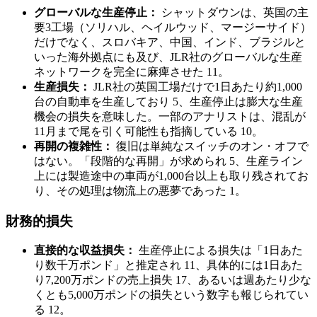
グローバルな生産停止：
シャットダウンは、英国の主
要3工場（ソリハル、ヘイルウッド、マージーサイド）
だけでなく、スロバキア、中国、インド、ブラジルと
いった海外拠点にも及び、JLR社のグローバルな生産
ネットワークを完全に麻痺させた 11。
生産損失：
JLR社の英国工場だけで1日あたり約1,000
台の自動車を生産しており 5、生産停止は膨大な生産
機会の損失を意味した。一部のアナリストは、混乱が
11月まで尾を引く可能性も指摘している 10。
再開の複雑性：
復旧は単純なスイッチのオン・オフで
はない。「段階的な再開」が求められ 5、生産ライン
上には製造途中の車両が1,000台以上も取り残されてお
り、その処理は物流上の悪夢であった 1。
財務的損失
直接的な収益損失：
生産停止による損失は「1日あた
り数千万ポンド」と推定され 11、具体的には1日あた
り7,200万ポンドの売上損失 17、あるいは週あたり少な
くとも5,000万ポンドの損失という数字も報じられてい
る 12。