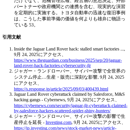
だけでなく、危機管理広報、経営層の意思決定、外部
パートナーや政府機関との連携を含む、現実的な演習
を定期的に実施する。トヨタ自動車の迅速な復旧事例
は、こうした事前準備の価値を何よりも雄弁に物語っ
ている 53。
引用文献
Inside the Jaguar Land Rover hack: stalled smart factories ...,
9月 24, 2025にアクセス、
https://www.theguardian.com/business/2025/sep/20/jaguar-
land-rover-hack-factories-cybersecurity-jlr
ジャガー・ランドローバー、サイバー攻撃で全世界の
システム停止…生産・販売に深刻な影響, 9月 24, 2025
にアクセス、
https://s.response.jp/article/2025/09/03/400439.html
Jaguar Land Rover cyberattack claimed by Salesforce, M&S
hacking gangs - Cybernews, 9月 24, 2025にアクセス、
https://cybernews.com/security/jaguar-jlr-cyberattack-claimed-
by-salesforce-hackers-scattered-spider-shiny-hunters/
ジャガー・ランドローバー、サイバー攻撃の影響で生
産停止を延長 -
Investing.com
, 9月 24, 2025にアクセス、
https://jp.investing.com/news/stock-market-news/article-