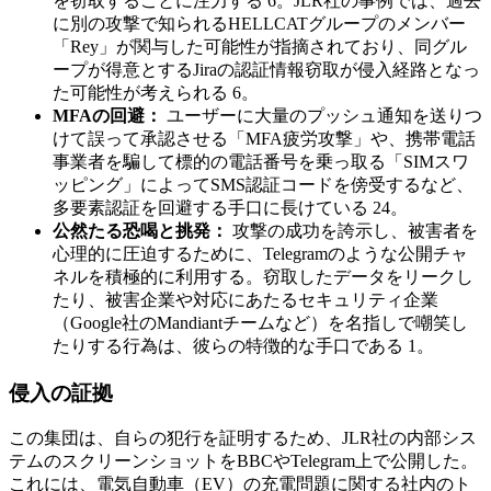
を窃取することに注力する 6。JLR社の事例では、過去
に別の攻撃で知られるHELLCATグループのメンバー
「Rey」が関与した可能性が指摘されており、同グル
ープが得意とするJiraの認証情報窃取が侵入経路となっ
た可能性が考えられる 6。
MFAの回避：
ユーザーに大量のプッシュ通知を送りつ
けて誤って承認させる「MFA疲労攻撃」や、携帯電話
事業者を騙して標的の電話番号を乗っ取る「SIMスワ
ッピング」によってSMS認証コードを傍受するなど、
多要素認証を回避する手口に長けている 24。
公然たる恐喝と挑発：
攻撃の成功を誇示し、被害者を
心理的に圧迫するために、Telegramのような公開チャ
ネルを積極的に利用する。窃取したデータをリークし
たり、被害企業や対応にあたるセキュリティ企業
（Google社のMandiantチームなど）を名指しで嘲笑し
たりする行為は、彼らの特徴的な手口である 1。
侵入の証拠
この集団は、自らの犯行を証明するため、JLR社の内部シス
テムのスクリーンショットをBBCやTelegram上で公開した。
これには、電気自動車（EV）の充電問題に関する社内のト