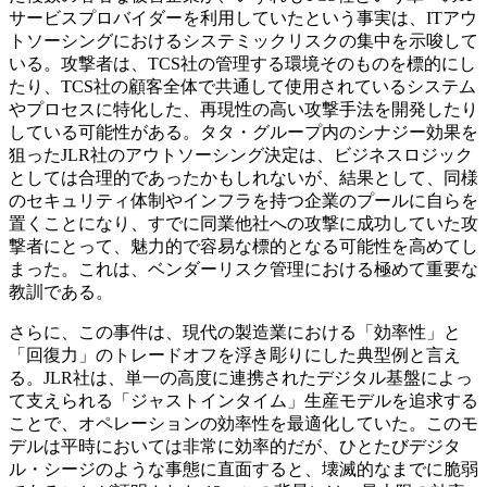
サービスプロバイダーを利用していたという事実は、ITアウ
トソーシングにおけるシステミックリスクの集中を示唆して
いる。攻撃者は、TCS社の管理する環境そのものを標的にし
たり、TCS社の顧客全体で共通して使用されているシステム
やプロセスに特化した、再現性の高い攻撃手法を開発したり
している可能性がある。タタ・グループ内のシナジー効果を
狙ったJLR社のアウトソーシング決定は、ビジネスロジック
としては合理的であったかもしれないが、結果として、同様
のセキュリティ体制やインフラを持つ企業のプールに自らを
置くことになり、すでに同業他社への攻撃に成功していた攻
撃者にとって、魅力的で容易な標的となる可能性を高めてし
まった。これは、ベンダーリスク管理における極めて重要な
教訓である。
さらに、この事件は、現代の製造業における「効率性」と
「回復力」のトレードオフを浮き彫りにした典型例と言え
る。JLR社は、単一の高度に連携されたデジタル基盤によっ
て支えられる「ジャストインタイム」生産モデルを追求する
ことで、オペレーションの効率性を最適化していた。このモ
デルは平時においては非常に効率的だが、ひとたびデジタ
ル・シージのような事態に直面すると、壊滅的なまでに脆弱