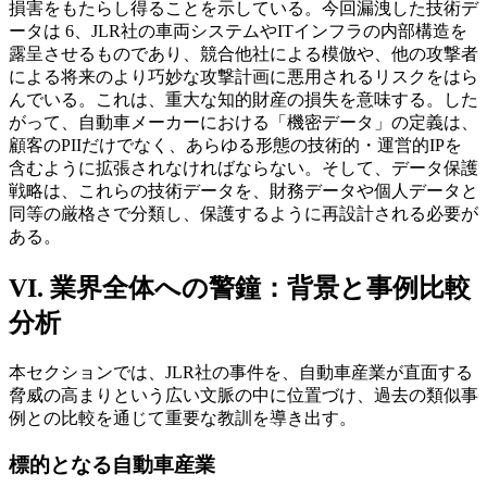
損害をもたらし得ることを示している。今回漏洩した技術デ
ータは 6、JLR社の車両システムやITインフラの内部構造を
露呈させるものであり、競合他社による模倣や、他の攻撃者
による将来のより巧妙な攻撃計画に悪用されるリスクをはら
んでいる。これは、重大な知的財産の損失を意味する。した
がって、自動車メーカーにおける「機密データ」の定義は、
顧客のPIIだけでなく、あらゆる形態の技術的・運営的IPを
含むように拡張されなければならない。そして、データ保護
戦略は、これらの技術データを、財務データや個人データと
同等の厳格さで分類し、保護するように再設計される必要が
ある。
VI. 業界全体への警鐘：背景と事例比較
分析
本セクションでは、JLR社の事件を、自動車産業が直面する
脅威の高まりという広い文脈の中に位置づけ、過去の類似事
例との比較を通じて重要な教訓を導き出す。
標的となる自動車産業