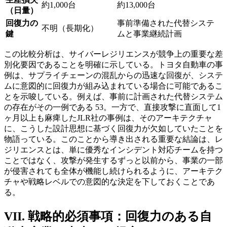
約1,000台
約13,000台
（日量）
回復力の
事前準備された代替システ
不明（長期化）
鍵
ムと事業継続計画
この比較分析は、サイバーレジリエンスが競争上の重要な差
別化要因であることを明確に示している。トヨタ自動車の事
例は、サプライチェーンの混乱からの迅速な回復が、システ
ムに意図的に回復力が組み込まれている場合に可能であるこ
とを示唆している。例えば、事前に計画された代替システム
の存在がその一例である 53。一方で、直接攻撃に直面して1
ヶ月以上も麻痺したJLR社の事例は、そのアーキテクチャ
に、こうした設計思想に基づく回復力が欠如していたことを
物語っている。このことから導き出される重要な結論は、レ
ジリエンスとは、単に優秀なインシデント対応チームを持つ
ことではなく、攻撃が発生するずっと以前から、事業の一部
が侵害されても全体が機能し続けられるように、アーキテク
チャや戦略レベルでの意図的な決定を下しておくことであ
る。
VII. 戦略的必須事項：回復力のある自