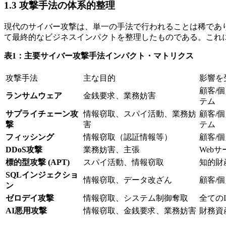
1.3 攻撃手法の体系的整理
現代のサイバー攻撃は、単一の手法で行われることは稀であ
て最終的なビジネスインパクトを整理したものである。これ
表1：主要サイバー攻撃手法インパクト・マトリクス
攻撃手法
主な目的
影響を
顧客/
ランサムウェア
金銭要求、業務妨害
テム
サプライチェーン攻
情報窃取、スパイ活動、業務妨
顧客/
撃
害
テム
フィッシング
情報窃取（認証情報等）
顧客/
DDoS攻撃
業務妨害、主張
Web
標的型攻撃 (APT)
スパイ活動、情報窃取
知的財
SQLインジェクショ
情報窃取、データ改ざん
顧客/
ン
ゼロデイ攻撃
情報窃取、システム制御奪取
全ての
AI悪用攻撃
情報窃取、金銭要求、業務妨害
財務資