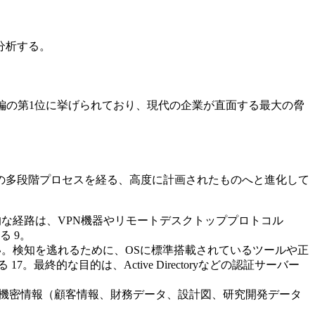
分析する。
織編の第1位に挙げられており、現代の企業が直面する最大の脅
の多段階プロセスを経る、高度に計画されたものへと進化して
的な経路は、VPN機器やリモートデスクトッププロトコル
 9。
い。検知を逃れるために、OSに標準搭載されているツールや正
7。最終的な目的は、Active Directoryなどの認証サーバー
い機密情報（顧客情報、財務データ、設計図、研究開発データ