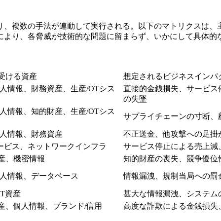
り、複数の手法が連動して実行される。以下のマトリクスは、
により、各脅威が技術的な問題に留まらず、いかにして具体的
受ける資産
想定されるビジネスインパ
個人情報、財務資産、生産/OTシス
直接的金銭損失、サービス
の失墜
個人情報、知的財産、生産/OTシス
サプライチェーンの寸断、
個人情報、財務資産
不正送金、他攻撃への足掛
サービス、ネットワークインフラ
サービス停止による売上減
産、機密情報
知的財産の喪失、競争優位
個人情報、データベース
情報漏洩、規制当局への罰
IT資産
甚大な情報漏洩、システム
産、個人情報、ブランド/信用
高度な詐欺による金銭損失