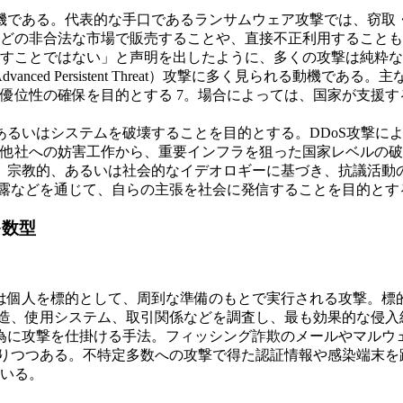
動機である。代表的な手口であるランサムウェア攻撃では、窃取
どの非合法な市場で販売することや、直接不正利用することも金
すことではない」と声明を出したように、多くの攻撃は純粋なビ
dvanced Persistent Threat）攻撃に多く見られる
優位性の確保を目的とする 7。場合によっては、国家が支援
あるいはシステムを破壊することを目的とする。DDoS攻撃に
他社への妨害工作から、重要インフラを狙った国家レベルの破壊
的、宗教的、あるいは社会的なイデオロギーに基づき、抗議活
報の暴露などを通じて、自らの主張を社会に発信することを目的とする
多数型
いは個人を標的として、周到な準備のもとで実行される攻撃。標
構造、使用システム、取引関係などを調査し、最も効果的な侵入
作為に攻撃を仕掛ける手法。フィッシング詐欺のメールやマル
なりつつある。不特定多数への攻撃で得た認証情報や感染端末
いる。