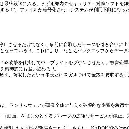
撃者は最終段階に入る。まず組織内のセキュリティ対策ソフトを
する 17。ファイルが暗号化され、システムが利用不能になっ
を停止させるだけでなく、事前に窃取したデータを引き合いに
となっている 3。これにより、たとえバックアップからデー
、DDoS攻撃を仕掛けてウェブサイトをダウンさせたり、被害
を精神的にも追い詰める 3。
号化せず、窃取したという事実だけを突きつけて金銭を要求する
ー攻撃は、ランサムウェアが事業全体に与える破壊的な影響を象徴
コニコ動画」をはじめとするグループの広範なサービスが停止。
が漏洩した可能性が報告された 21。さらに、KADOKAWAは