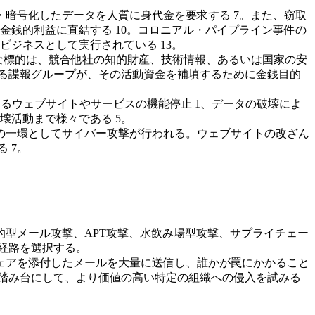
・暗号化したデータを人質に身代金を要求する 7。また、窃取
銭的利益に直結する 10。コロニアル・パイプライン事件の
ジネスとして実行されている 13。
動機である。主な標的は、競合他社の知的財産、技術情報、あるいは国家の安
する諜報グループが、その活動資金を補填するために金銭目的
よるウェブサイトやサービスの機能停止 1、データの破壊によ
活動まで様々である 5。
動の一環としてサイバー攻撃が行われる。ウェブサイトの改ざん
 7。
的型メール攻撃、APT攻撃、水飲み場型攻撃、サプライチェー
経路を選択する。
ウェアを添付したメールを大量に送信し、誰かが罠にかかること
を踏み台にして、より価値の高い特定の組織への侵入を試みる