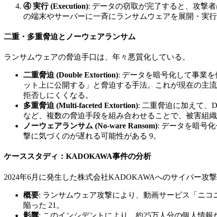
④ 実行 (Execution)
: データの窃取が完了すると、攻
の端末やサーバーに一斉にランサムウェアを展開・実行
二重・多重脅迫とノーウェアランサム
ランサムウェアの脅迫手口は、年々悪質化している。
二重脅迫 (Double Extortion)
: データを暗号化して事業
ット上に公開する」と脅迫する手法。これが現在の主流
拒否しにくくなる。
多重脅迫 (Multi-faceted Extortion)
: 二重脅迫に加えて
など、複数の脅迫手段を組み合わせることで、被害組織
ノーウェアランサム (No-ware Ransom)
: データを暗
撃に気づくのが遅れる可能性がある 9。
ケーススタディ：KADOKAWA事件の分析
2024年6月に発生した株式会社KADOKAWAへのサイバ
概要
: ランサムウェア攻撃により、動画サービス「ニ
陥った 21。
影響
: このインシデントにより、約25万人分の個人情報