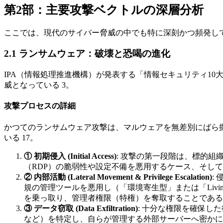
第2部：主要攻撃ベクトルの深層分析
ここでは、現代のサイバー脅威の中でも特に深刻かつ頻発し
2.1 ランサムウェア：破壊と恐喝の進化
IPA（情報処理推進機構）が発表する「情報セキュリティ1
威となっている 3。
攻撃プロセスの詳細
かつてのランサムウェア攻撃は、マルウェアを無差別にばら
いる 17。
① 初期侵入 (Initial Access)
: 攻撃の第一段階は、標的
（RDP）の脆弱性や設定不備を悪用するケース、そして
② 内部活動 (Lateral Movement & Privilege Escalation)
:
規の管理ツールを悪用し（「環境寄生型」または「Living of
を乗っ取り、管理者権限（特権）を奪取することである
③ データ窃取 (Data Exfiltration)
: 十分な権限を確保
など）を特定し、自らが管理する外部サーバーへ密かに