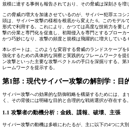
規模に達する事例も報告されており、その脅威は深刻さを増し
この脅威の増大を加速させているのが、サイバー犯罪エコシステムの「
頭は、サイバー攻撃の様相を根底から変えた 6。このモデ
形式で利用する。これにより、かつては高度な技術力を要し
撃の分業と専門化を促進し、初期侵入を専門とするブローカ
かつ巧妙になり、攻撃の頻度と規模は飛躍的に増大している 
本レポートは、このような変容する脅威のランドスケープを体
強化するための具体的な洞察と実践的なフレームワークを提
ン攻撃といった主要な攻撃ベクトルの手口を深掘りする。第3
レームワークを提示する。
第1部：現代サイバー攻撃の解剖学：目
サイバー攻撃への効果的な防御戦略を構築するためには、ま
く、その背後には明確な目的と合理的な戦術選択が存在する
1.1 攻撃者の動機分析：金銭、諜報、破壊、主張
サイバー攻撃の動機は多岐にわたるが、主に以下の4つに大