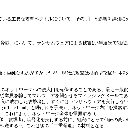
ている主要な攻撃ベクトルについて、その手口と影響を詳細に
0大脅威」において、ランサムウェアによる被害は5年連続で組
撒く単純なものが多かったが、現代の攻撃は標的型攻撃と同様
組織のネットワークへの侵入口を確保することである。最も一般
従業員を騙してマルウェアを開かせるフィッシングメールである
 侵入に成功した攻撃者は、すぐにはランサムウェアを実行しな
f the Land」と呼ばれる手法）、ネットワーク内部を探索する 1
。これにより、ネットワーク全体を掌握する 9。
した後、攻撃者は暗号化を実行する前に、組織にとって価値の高
転送する 9。これは後の「二重脅迫」の材料となる。