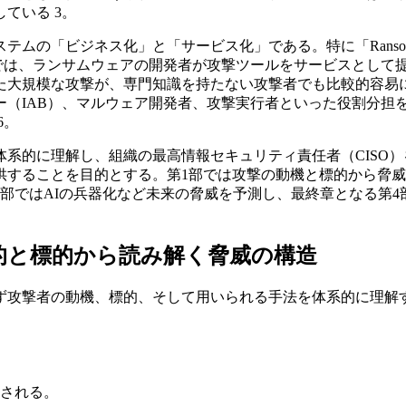
ている 3。
ビジネス化」と「サービス化」である。特に「Ransomware a
ルでは、ランサムウェアの開発者が攻撃ツールをサービスとして
た大規模な攻撃が、専門知識を持たない攻撃者でも比較的容易に
ー（IAB）、マルウェア開発者、攻撃実行者といった役割分担
6。
系的に理解し、組織の最高情報セキュリティ責任者（CISO
供することを目的とする。第1部では攻撃の動機と標的から脅威
部ではAIの兵器化など未来の脅威を予測し、最終章となる第
的と標的から読み解く脅威の構造
ず攻撃者の動機、標的、そして用いられる手法を体系的に理解
。
別される。