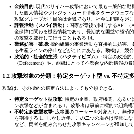
金銭目的
: 現代のサイバー攻撃において最も一般的な
した個人情報やクレジットカード情報をダークウェブな
攻撃グループが「目的は金銭であり、社会に問題を起こ
諜報活動（スパイ活動）
: 国家が背後で関与するAPT（A
全保障に関わる機密情報であり、長期的な国益や経済的
の攻撃を並行して行うこともある 14。
業務妨害・破壊
: 標的組織の事業活動を直接的に妨害、
る生産ラインの停止などがこれにあたる。動機は、競合
政治的・社会的主張（ハクティビズム）
: 特定の政治
（Defacement）や、組織にとって不都合な内部情
1.2 攻撃対象の分類：特定ターゲット型 vs. 不特定
攻撃は、その標的の選定方法によっても分類できる。
特定ターゲット型攻撃
: 特定の企業、政府機関、ある
ン攻撃などが含まれる 1。攻撃者は事前に標的の組織
不特定多数型攻撃
: 広範囲のユーザーを対象とし、無
を期待する 1。しかし近年、この二つの境界は曖昧に
など、両者を組み合わせた攻撃キャンペーンが増加して