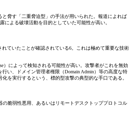
ると脅す「二重脅迫型」の手法が用いられた。報道によれば
暴露による破壊活動を目的としていた可能性が高い。
されていたことが確認されている6。これは極めて重要な技術
Response）によって検知される可能性が高い。攻撃者がこれを無効
ドメイン管理者権限（Domain Admin）等の高度な特
号化を実行するという、標的型攻撃の典型的な手口である。
器の脆弱性悪用、あるいはリモートデスクトッププロトコル