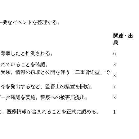
主要なイベントを整理する。
関連・出
典
を奪取したと推測される。
6
されていることを確認。
3
を受領。情報の窃取と公開を伴う「二重脅迫型」で
3
命令を発出するなど、監督上の措置を開始。
7
データ確認を実施。警察への被害届提出。
3
こと、医療情報が含まれることを正式に認める。
1