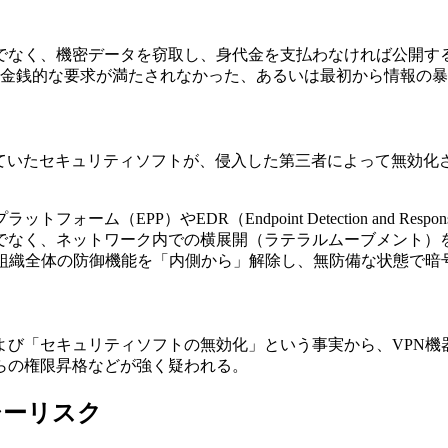
でなく、機密データを窃取し、身代金を支払わなければ公開す
は金銭的な要求が満たされなかった、あるいは最初から情報の
れていたセキュリティソフトが、侵入した第三者によって無効化
ム（EPP）やEDR（Endpoint Detection and 
く、ネットワーク内での横展開（ラテラルムーブメント）を行い、
、組織全体の防御機能を「内側から」解除し、無防備な状態で暗
よび「セキュリティソフトの無効化」という事実から、VPN機
らの権限昇格などが強く疑われる。
シーリスク