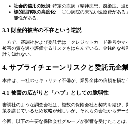
社会的信用の毀損
: 特定の疾病（精神疾患、感染症、
標的型詐欺の高度化
: 「〇〇病院の未払い医療費があ
能性がある。
3.3 財産的被害の不在という逆説
一方で、審調社および委託元は「クレジットカード番号やマ
被害の質を過小評価するリスクもはらんでいる。金銭的な被
計り知れない。
4. サプライチェーンリスクと委託元企
本件は、一社のセキュリティ不備が、業界全体の信頼を損な
4.1 被害の広がりと「ハブ」としての脆弱性
審調社のような調査会社は、複数の保険会社と契約を結び、
策を講じているため攻略が難しいが、それらの会社からデー
今回、以下の主要な保険会社グループが影響を受けたことは