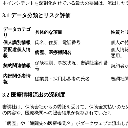
本インシデントを深刻化させている最大の要因は、流出した
3.1 データ分類とリスク評価
データカテゴ
具体的な項目
性質と
リ
個人識別情報
氏名、住所、電話番号
個人の
要配慮個人情
個人情
病歴、医療機関名
報
悪用。
保険種別、事故状況、審調社案件番
契約関連情報
契約者
号
内部関係者情
従業員・採用応募者の氏名
審調社
報
3.2 医療情報流出の深刻度
審調社は、保険会社からの委託を受けて、保険金支払いのた
の内容や、医療機関への照会結果が保存されていた2。
「病歴」や「通院先の医療機関名」がダークウェブに流出し