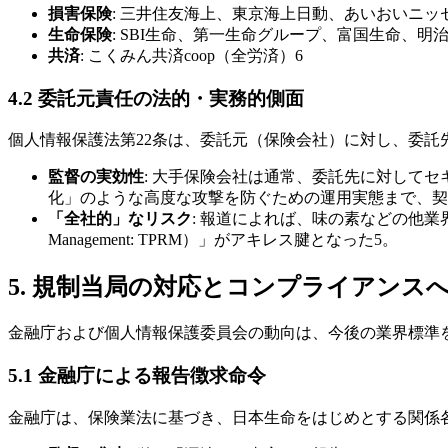
損害保険
: 三井住友海上、東京海上日動、あいおいニッ
生命保険
: SBI生命、第一生命グループ、富国生命、明
共済
: こくみん共済coop（全労済）6
4.2 委託元責任の法的・実務的側面
個人情報保護法第22条は、委託元（保険会社）に対し、委託
監督の実効性
: 大手保険会社は通常、委託先に対して
化」のような高度な攻撃を防ぐための運用実態まで、契
「全社的」なリスク
: 報道によれば、味の素などの他業界
Management: TPRM）」がアキレス腱となった5。
5. 規制当局の対応とコンプライアンス
金融庁および個人情報保護委員会の動向は、今後の業界標準
5.1 金融庁による報告徴求命令
金融庁は、保険業法に基づき、日本生命をはじめとする関係