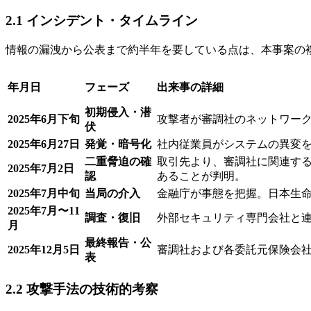
2.1 インシデント・タイムライン
情報の漏洩から公表まで約半年を要している点は、本事案の
年月日
フェーズ
出来事の詳細
初期侵入・潜
2025年6月下旬
攻撃者が審調社のネットワー
伏
2025年6月27日
発覚・暗号化
社内従業員がシステムの異変
二重脅迫の確
取引先より、審調社に関連す
2025年7月2日
認
あることが判明。
2025年7月中旬
当局の介入
金融庁が事態を把握。日本生
2025年7月〜11
調査・復旧
外部セキュリティ専門会社と
月
最終報告・公
2025年12月5日
審調社および各委託元保険会社
表
2.2 攻撃手法の技術的考察