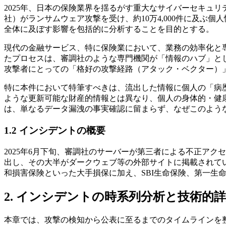
2025年、日本の保険業界を揺るがす重大なサイバーセキュ
社）がランサムウェア攻撃を受け、約10万4,000件に及
全体に及ぼす影響を包括的に分析することを目的とする。
現代の金融サービス、特に保険業において、業務の効率化と
たプロセスは、審調社のような専門機関が「情報のハブ」と
攻撃者にとっての「格好の攻撃経路（アタック・ベクター）
特に本件において特筆すべきは、流出した情報に個人の「病
ような更新可能な財産的情報とは異なり、個人の身体的・健
は、単なるデータ漏洩の事実確認に留まらず、なぜこのよう
1.2 インシデントの概要
2025年6月下旬、審調社のサーバーが第三者による不正アク
出し、その大半がダークウェブ等の外部サイトに掲載されて
和損害保険といった大手損保に加え、SBI生命保険、第一生
2. インシデントの時系列分析と技術的
本章では、攻撃の検知から公表に至るまでのタイムラインを