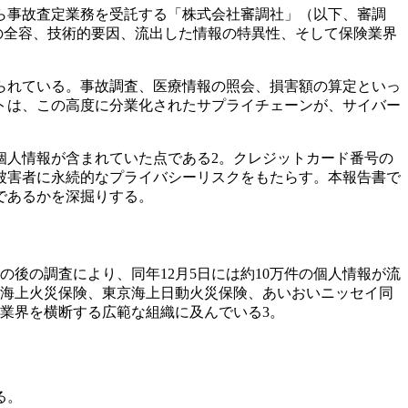
から事故査定業務を受託する「株式会社審調社」（以下、審調
トの全容、技術的要因、流出した情報の特異性、そして保険業界
られている。事故調査、医療情報の照会、損害額の算定といっ
トは、この高度に分業化されたサプライチェーンが、サイバー
個人情報が含まれていた点である2。クレジットカード番号の
被害者に永続的なプライバシーリスクをもたらす。本報告書で
であるかを深掘りする。
の後の調査により、同年12月5日には約10万件の個人情報が流
友海上火災保険、東京海上日動火災保険、あいおいニッセイ同
、業界を横断する広範な組織に及んでいる3。
る。