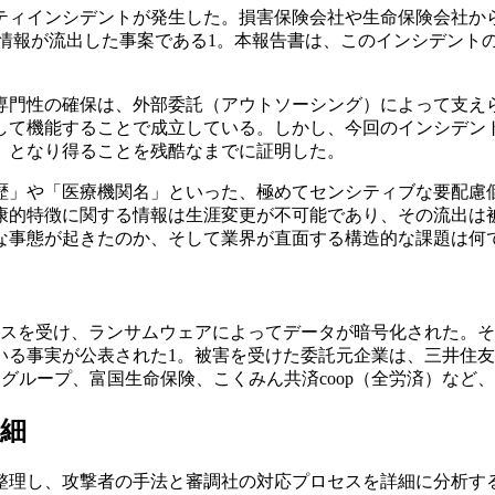
リティインシデントが発生した。損害保険会社や生命保険会社
ぶ個人情報が流出した事案である1。本報告書は、このインシデン
専門性の確保は、外部委託（アウトソーシング）によって支え
して機能することで成立している。しかし、今回のインシデン
」となり得ることを残酷なまでに証明した。
歴」や「医療機関名」といった、極めてセンシティブな要配慮
康的特徴に関する情報は生涯変更が不可能であり、その流出は
な事態が起きたのか、そして業界が直面する構造的な課題は何
セスを受け、ランサムウェアによってデータが暗号化された。そ
いる事実が公表された1。被害を受けた委託元企業は、三井住
命グループ、富国生命保険、こくみん共済coop（全労済）など
詳細
整理し、攻撃者の手法と審調社の対応プロセスを詳細に分析す