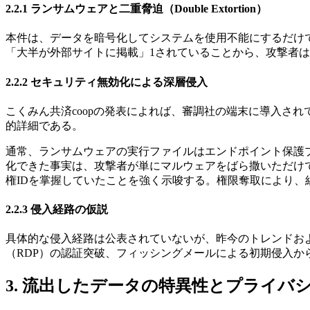
2.2.1 ランサムウェアと二重脅迫（Double Extortion）
本件は、データを暗号化してシステムを使用不能にするだけ
「大半が外部サイトに掲載」1されていることから、攻撃者
2.2.2 セキュリティ無効化による深層侵入
こくみん共済coopの発表によれば、審調社の端末に導入さ
的詳細である。
通常、ランサムウェアの実行ファイルはエンドポイント保護プラットフォー
化できた事実は、攻撃者が単にマルウェアをばら撒いただけでな
権IDを掌握していたことを強く示唆する。権限奪取により
2.2.3 侵入経路の仮説
具体的な侵入経路は公表されていないが、昨今のトレンドお
（RDP）の認証突破、フィッシングメールによる初期侵入か
3. 流出したデータの特異性とプライバ