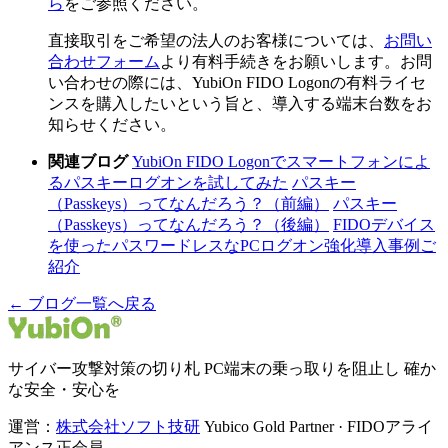
ら
をご参照ください。
直接取引をご希望の法人のお客様については、
お問い
合わせフォーム
より有料手続きをお願いします。​お問
い合わせの際には、YubiOn FIDO Logonの有料ライセ
ンスを購入したいという旨と、導入する端末台数をお
知らせください。
関連ブログ
YubiOn FIDO Logonでスマートフォンによ
るパスキーログオンを試してみた
パスキー
（Passkeys）ってなんだろう？（前編）
パスキー
（Passkeys）ってなんだろう
？（後編）
FIDOデバイス
を使ったパスワードレスなPCログオン強化導
入事例ご
紹介
← ブログ一覧へ戻る
サイバー攻撃対策の切り札 PC端末の乗っ取りを阻止し 確か
な安全・安心を
運営：
株式会社ソフト技研
Yubico Gold Partner · FIDOアライ
アンス正会員