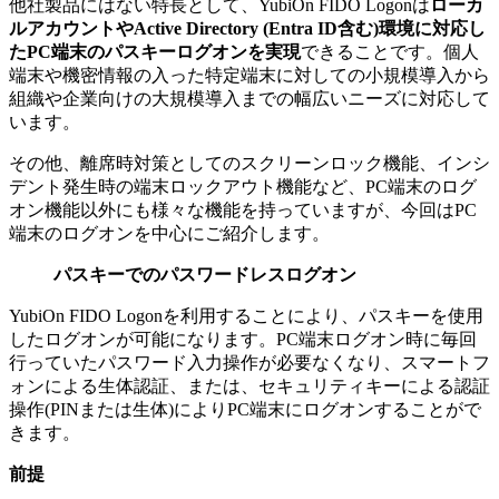
他社製品にはない特長として、YubiOn FIDO Logonは
ローカ
ルアカウントやActive Directory (Entra ID含む)環境に対応し
たPC端末のパスキーログオンを実現
できることです。個人
端末や機密情報の入った特定端末に対しての小規模導入から
組織や企業向けの大規模導入までの幅広いニーズに対応して
います。
その他、離席時対策としてのスクリーンロック機能、インシ
デント発生時の端末ロックアウト機能など、PC端末のログ
オン機能以外にも様々な機能を持っていますが、今回はPC
端末のログオンを中心にご紹介します。
パスキーでのパスワードレスログオン
YubiOn FIDO Logonを利用することにより、パスキーを使用
したログオンが可能になります。PC端末ログオン時に毎回
行っていたパスワード入力操作が必要なくなり、スマートフ
ォンによる生体認証、または、セキュリティキーによる認証
操作(PINまたは生体)によりPC端末にログオンすることがで
きます。
前提