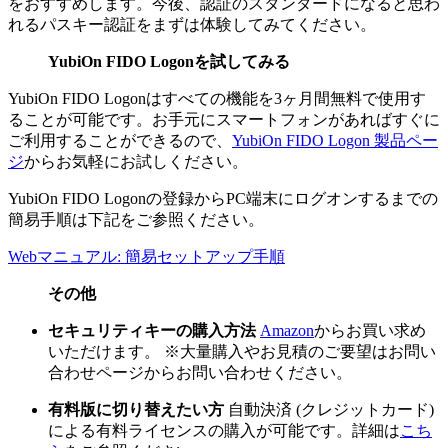
をおすすめします。今後、認証のスタンダードになると思わ
れるパスキー認証をまずは体験してみてください。
YubiOn FIDO Logonを試してみる
YubiOn FIDO Logonはすべての機能を3ヶ月間無料で使用す
ることが可能です。お手元にスマートフォンがあればすぐに
ご利用することができるので、
YubiOn FIDO Logon 製品ペー
ジ
からお気軽にお試しください。
YubiOn FIDO Logonの登録からPC端末にログオンするまでの
簡易手順は下記をご参照ください。
Webマニュアル: 簡易セットアップ手順
その他
セキュリティキーの購入方法
Amazon
からお買い求め
いただけます。 ※大量購入やお見積のご要望はお問い
合わせページからお問い合わせください。
有料版に切り替えたい方
自動決済 (クレジットカード)
による有料ライセンスの購入が可能です。詳細は
こち