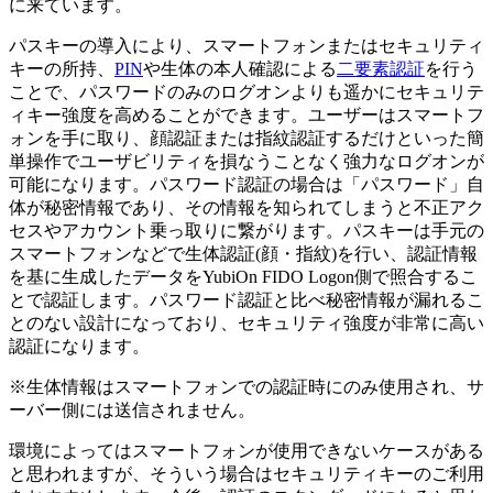
に来ています。
パスキーの導入により、スマートフォンまたはセキュリティ
キーの所持、
PIN
や生体の本人確認による
二要素認証
を行う
ことで、パスワードのみのログオンよりも遥かにセキュリテ
ィキー強度を高めることができます。ユーザーはスマートフ
ォンを手に取り、顔認証または指紋認証するだけといった簡
単操作でユーザビリティを損なうことなく強力なログオンが
可能になります。パスワード認証の場合は「パスワード」自
体が秘密情報であり、その情報を知られてしまうと不正アク
セスやアカウント乗っ取りに繋がります。パスキーは手元の
スマートフォンなどで生体認証(顔・指紋)を行い、認証情報
を基に生成したデータをYubiOn FIDO Logon側で照合するこ
とで認証します。パスワード認証と比べ秘密情報が漏れるこ
とのない設計になっており、セキュリティ強度が非常に高い
認証になります。
※生体情報はスマートフォンでの認証時にのみ使用され、サ
ーバー側には送信されません。
環境によってはスマートフォンが使用できないケースがある
と思われますが、そういう場合はセキュリティキーのご利用