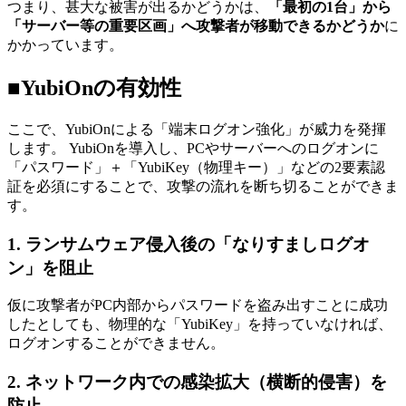
つまり、甚大な被害が出るかどうかは、
「最初の1台」から
「サーバー等の重要区画」へ攻撃者が移動できるかどうか
に
かかっています。
■YubiOnの有効性
ここで、YubiOnによる「端末ログオン強化」が威力を発揮
します。 YubiOnを導入し、PCやサーバーへのログオンに
「パスワード」＋「YubiKey（物理キー）」などの2要素認
証を必須にすることで、攻撃の流れを断ち切ることができま
す。
1. ランサムウェア侵入後の「なりすましログオ
ン」を阻止
仮に攻撃者がPC内部からパスワードを盗み出すことに成功
したとしても、物理的な「YubiKey」を持っていなければ、
ログオンすることができません。
2. ネットワーク内での感染拡大（横断的侵害）を
防止