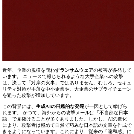
近年、企業の規模を問わず
ランサムウェア
の被害が多発して
います。 ニュースで報じられるような大手企業への攻撃
は、決して「対岸の火事」ではありません。むしろ、セキュ
リティ対策が手薄な中小企業や、大企業のサプライチェーン
を狙った攻撃が増加しています。
この背景には、
生成AIの飛躍的な発達
が一因として挙げら
れます。 かつて、海外からの攻撃メールは「不自然な日本
語」で見抜けることが多くありました。しかし、AIの進化
により、攻撃者は極めて自然で巧みな日本語の文章を作成で
きるようになっています。これにより、従来の「違和感」に