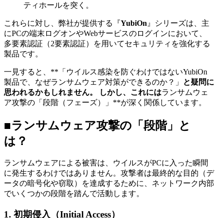
ティホールを突く。
これらに対し、弊社が提供する『
YubiOn
』シリーズは、主
にPCの端末ログオンやWebサービスのログインにおいて、
多要素認証（2要素認証）を用いてセキュリティを強化する
製品です。
一見すると、**「ウイルス感染を防ぐわけではないYubiOn
製品で、なぜランサムウェア対策ができるのか？」
と疑問に
思われるかもしれません。 しかし、これには
ランサムウェ
ア攻撃の「段階（フェーズ）」**が深く関係しています。
■ランサムウェア攻撃の「段階」と
は？
ランサムウェアによる被害は、ウイルスがPCに入った瞬間
に発生するわけではありません。攻撃者は最終的な目的（デ
ータの暗号化や窃取）を達成するために、ネットワーク内部
でいくつかの段階を踏んで活動します。
1. 初期侵入（Initial Access）