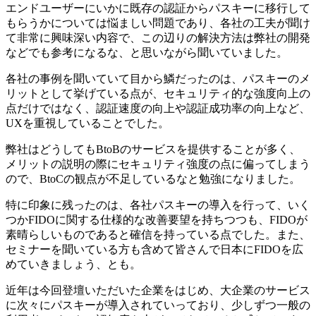
エンドユーザーにいかに既存の認証からパスキーに移行して
もらうかについては悩ましい問題であり、各社の工夫が聞け
て非常に興味深い内容で、この辺りの解決方法は弊社の開発
などでも参考になるな、と思いながら聞いていました。
各社の事例を聞いていて目から鱗だったのは、パスキーのメ
リットとして挙げている点が、セキュリティ的な強度向上の
点だけではなく、認証速度の向上や認証成功率の向上など、
UXを重視していることでした。
弊社はどうしてもBtoBのサービスを提供することが多く、
メリットの説明の際にセキュリティ強度の点に偏ってしまう
ので、BtoCの観点が不足しているなと勉強になりました。
特に印象に残ったのは、各社パスキーの導入を行って、いく
つかFIDOに関する仕様的な改善要望を持ちつつも、FIDOが
素晴らしいものであると確信を持っている点でした。また、
セミナーを聞いている方も含めて皆さんで日本にFIDOを広
めていきましょう、とも。
近年は今回登壇いただいた企業をはじめ、大企業のサービス
に次々にパスキーが導入されていっており、少しずつ一般の