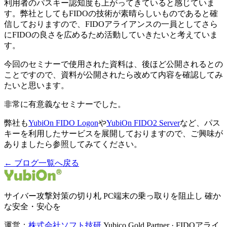
利用者のパスキー認知度も上がってきていると感じていま
す。弊社としてもFIDOの技術が素晴らしいものであると確
信しておりますので、FIDOアライアンスの一員としてさら
にFIDOの良さを広めるため活動していきたいと考えていま
す。
今回のセミナーで使用された資料は、後ほど公開されるとの
ことですので、資料が公開されたら改めて内容を確認してみ
たいと思います。
非常に有意義なセミナーでした。
弊社も
YubiOn FIDO Logon
や
YubiOn FIDO2 Server
など、パス
キーを利用したサービスを展開しておりますので、ご興味が
ありましたら参照してみてください。
← ブログ一覧へ戻る
サイバー攻撃対策の切り札 PC端末の乗っ取りを阻止し 確か
な安全・安心を
運営：
株式会社ソフト技研
Yubico Gold Partner · FIDOアライ