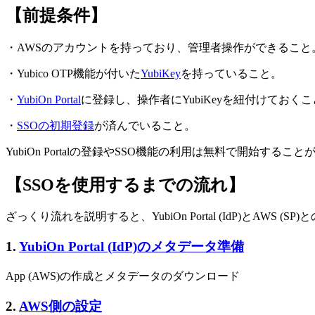
【前提条件】
・AWSのアカウントを持っており、管理者操作ができること
・Yubico OTP機能が付いた
YubiKey
を持っていること。
・
YubiOn Portal
に登録し、操作者にYubiKeyを紐付けておく
・
SSOの初期登録
が済んでいること。
YubiOn Portalの登録やSSO機能の利用は無料で開始す
【SSOを使用するまでの流れ】
ざっくり流れを説明すると、YubiOn Portal (IdP)と
1.
YubiOn Portal (IdP)のメタデータ準備
App (AWS)の作成とメタデータのダウンロード
2.
AWS側の設定