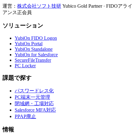
運営：
株式会社ソフト技研
Yubico Gold Partner · FIDOアライ
アンス正会員
ソリューション
YubiOn FIDO Logon
YubiOn Portal
YubiOn Standalone
YubiOn for Salesforce
SecureFileTransfer
PC Locker
課題で探す
パスワードレス化
PC端末一元管理
閉域網・工場対応
Salesforce MFA対応
PPAP廃止
情報