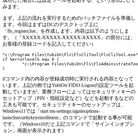
成功した場合には設定ツールを起動する、という形式にして
みます。
まず、上記の流れを実行するためのバッチファイルを準備し
ます。今回はまずはDCのデスクトップ上に
「fls_register.bat」を作成します。内容は以下のようにしま
す。（「XXXXX-XXXXX-XXXXX-XXXXX」の部分には、
お客様の登録コードを記入してください）
"c:\Program Files\YubiOn\Fls\FlsCliTool\FlsCliTool.exe"
if %errorlevel% equ 0 (

	"c:\Program Files\YubiOn\Fls\FlsAdministrateTool\FlsAdministrateTool.exe"

ifコマンド内の内容が登録成功時に実行される内容となって
います。上記の例ではYubiOn FIDO Logonの設定ツールを起
動していますが、業務フローによってはセキュリティキーの
セットアップ（PIN・指紋設定など）などを起動するなどの
工夫も可能です。セキュリティキーのセットアップは、
Windows11では「start ms-settings:signinoptions-
launchsecuritykeyenrollment」のコマンドで起動する事が可能
です。（Windows10だと上記コマンドで「サインインオプシ
ョン」画面が表示されます）