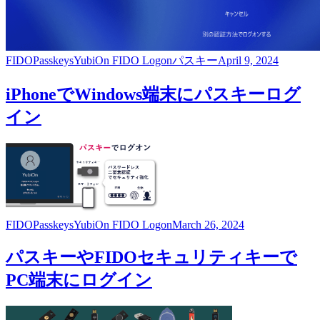
FIDO
Passkeys
YubiOn FIDO Logon
パスキー
April 9, 2024
iPhoneでWindows端末にパスキーログ
イン
FIDO
Passkeys
YubiOn FIDO Logon
March 26, 2024
パスキーやFIDOセキュリティキーで
PC端末にログイン