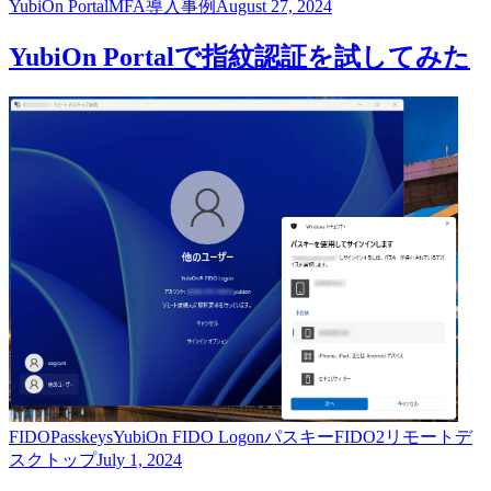
YubiOn Portal
MFA
導入事例
August 27, 2024
YubiOn Portalで指紋認証を試してみた
FIDO
Passkeys
YubiOn FIDO Logon
パスキー
FIDO2
リモートデ
スクトップ
July 1, 2024