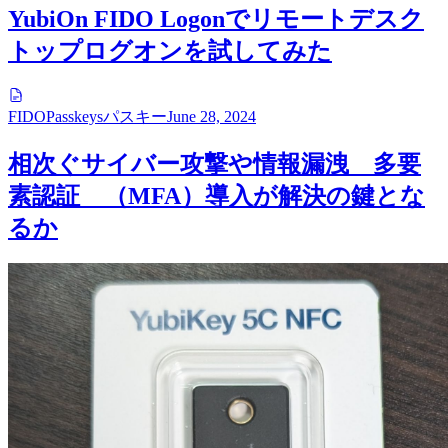
YubiOn FIDO Logonでリモートデスク
トップログオンを試してみた
FIDO
Passkeys
パスキー
June 28, 2024
相次ぐサイバー攻撃や情報漏洩 多要
素認証 （MFA）導入が解決の鍵とな
るか