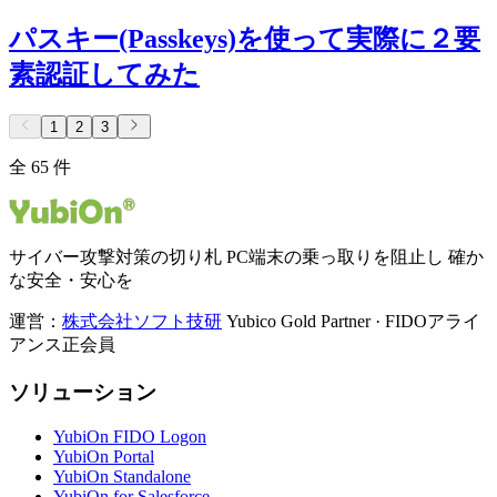
パスキー(Passkeys)を使って実際に２要
素認証してみた
1
2
3
全 65 件
サイバー攻撃対策の切り札 PC端末の乗っ取りを阻止し 確か
な安全・安心を
運営：
株式会社ソフト技研
Yubico Gold Partner · FIDOアライ
アンス正会員
ソリューション
YubiOn FIDO Logon
YubiOn Portal
YubiOn Standalone
YubiOn for Salesforce