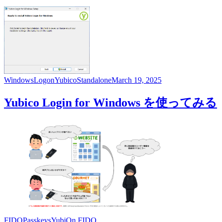
WindowsLogon
Yubico
Standalone
March 19, 2025
Yubico Login for Windows を使ってみる
FIDO
Passkeys
YubiOn FIDO