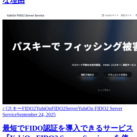
な理由
パスキー
FIDO2
YubiOnFIDO2Server
YubiOn FIDO2 Server
Service
September 24, 2025
最短でFIDO認証を導入できるサービス