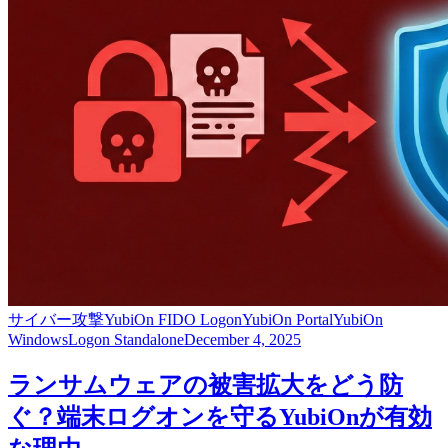
サイバー攻撃
YubiOn FIDO Logon
YubiOn Portal
YubiOn
WindowsLogon Standalone
December 4, 2025
ランサムウェアの被害拡大をどう防
ぐ？端末ログオンを守るYubiOnが有効