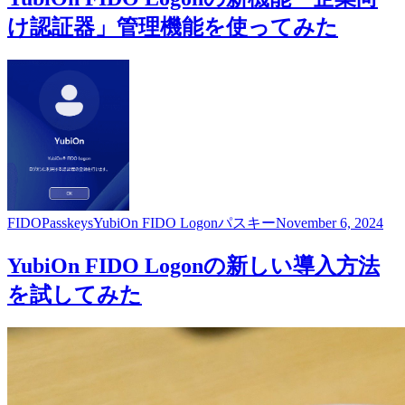
け認証器」管理機能を使ってみた
FIDO
Passkeys
YubiOn FIDO Logon
パスキー
November 6, 2024
YubiOn FIDO Logonの新しい導入方法
を試してみた