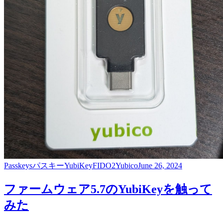
Passkeys
パスキー
YubiKey
FIDO2
Yubico
June 26, 2024
ファームウェア5.7のYubiKeyを触って
みた