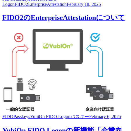
Logon
FIDO2
EnterpriseAttestation
February 18, 2025
FIDO2のEnterpriseAttestationについて
FIDO
Passkeys
YubiOn FIDO Logon
パスキー
February 6, 2025
YubiOn FIDO Logonの新機能「企業向