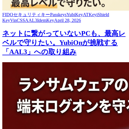
FIDO
セキュリティキー
Passkeys
YubiKey
ATKey
iShield
Key
VinCSS
AAL3
IdemKey
April 28, 2026
ネットに繋がっていないPCも、最高レ
ベルで守りたい。YubiOnが挑戦する
「AAL3」への取り組み